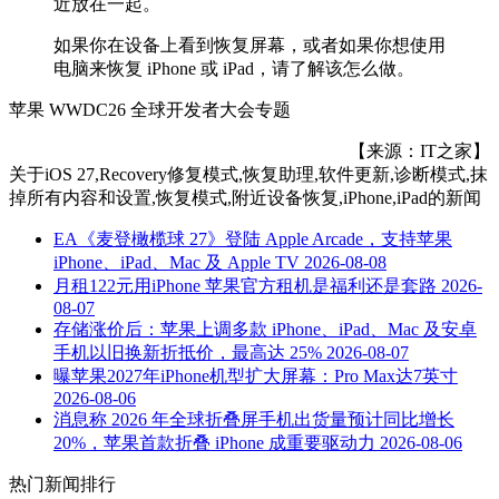
近放在一起。
如果你在设备上看到恢复屏幕，或者如果你想使用
电脑来恢复 iPhone 或 iPad，请了解该怎么做。
苹果 WWDC26 全球开发者大会专题
【来源：IT之家】
关于
iOS 27,Recovery修复模式,恢复助理,软件更新,诊断模式,抹
掉所有内容和设置,恢复模式,附近设备恢复,iPhone,iPad
的新闻
EA《麦登橄榄球 27》登陆 Apple Arcade，支持苹果
iPhone、iPad、Mac 及 Apple TV
2026-08-08
月租122元用iPhone 苹果官方租机是福利还是套路
2026-
08-07
存储涨价后：苹果上调多款 iPhone、iPad、Mac 及安卓
手机以旧换新折抵价，最高达 25%
2026-08-07
曝苹果2027年iPhone机型扩大屏幕：Pro Max达7英寸
2026-08-06
消息称 2026 年全球折叠屏手机出货量预计同比增长
20%，苹果首款折叠 iPhone 成重要驱动力
2026-08-06
热门新闻排行