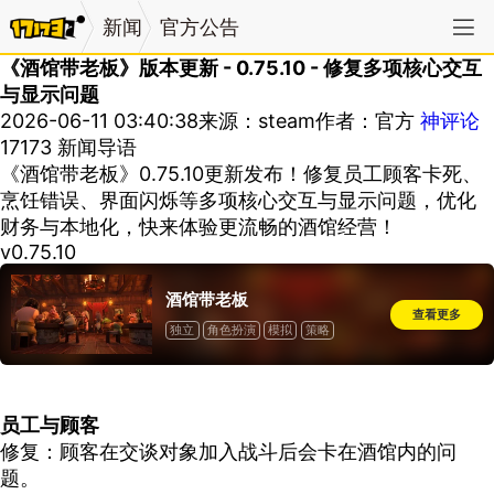
新闻
官方公告
《酒馆带老板》版本更新 - 0.75.10 - 修复多项核心交互
与显示问题
2026-06-11 03:40:38
来源：steam
作者：官方
神评论
17173 新闻导语
《酒馆带老板》0.75.10更新发布！修复员工顾客卡死、
烹饪错误、界面闪烁等多项核心交互与显示问题，优化
财务与本地化，快来体验更流畅的酒馆经营！
v0.75.10
酒馆带老板
查看更多
独立
角色扮演
模拟
策略
抢先体验
员工与顾客
修复：顾客在交谈对象加入战斗后会卡在酒馆内的问
题。