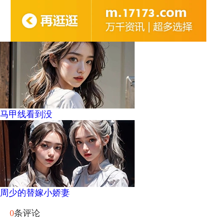
马甲线看到没
周少的替嫁小娇妻
0
条评论