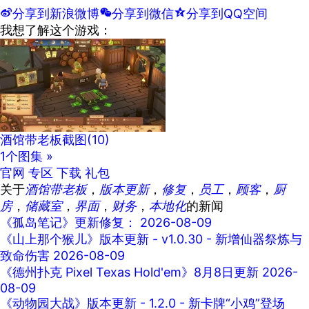
t
分享到新浪微博
w
分享到微信
z
分享到QQ空间
我想了解这个游戏：
酒馆带老板截图
(10)
1个图集 »
官网
专区
下载
礼包
关于
酒馆带老板
，
版本更新
，
修复
，
员工
，
顾客
，
厨
房
，
储藏室
，
界面
，
财务
，
本地化
的新闻
《孤岛笔记》更新修复：
2026-08-09
《山上那个猴儿》版本更新 - v1.0.30 - 新增仙器祭炼与
致命伤害
2026-08-09
《德州扑克 Pixel Texas Hold'em》8月8日更新
2026-
08-09
《动物园大战》版本更新 - 1.2.0 - 新卡牌“小鸡”登场