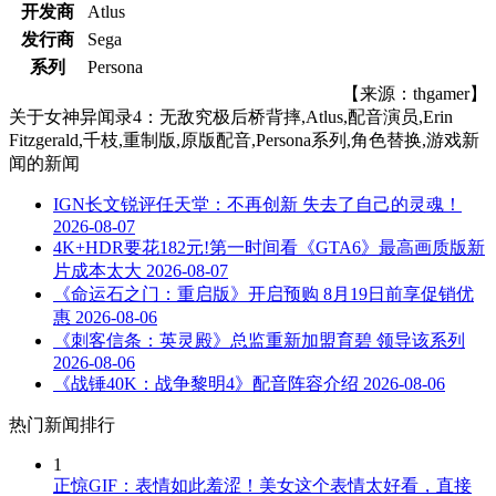
开发商
Atlus
发行商
Sega
系列
Persona
【来源：thgamer】
关于
女神异闻录4：无敌究极后桥背摔,Atlus,配音演员,Erin
Fitzgerald,千枝,重制版,原版配音,Persona系列,角色替换,游戏新
闻
的新闻
IGN长文锐评任天堂：不再创新 失去了自己的灵魂！
2026-08-07
4K+HDR要花182元!第一时间看《GTA6》最高画质版新
片成本太大
2026-08-07
《命运石之门：重启版》开启预购 8月19日前享促销优
惠
2026-08-06
《刺客信条：英灵殿》总监重新加盟育碧 领导该系列
2026-08-06
《战锤40K：战争黎明4》配音阵容介绍
2026-08-06
热门新闻排行
1
正惊GIF：表情如此羞涩！美女这个表情太好看，直接