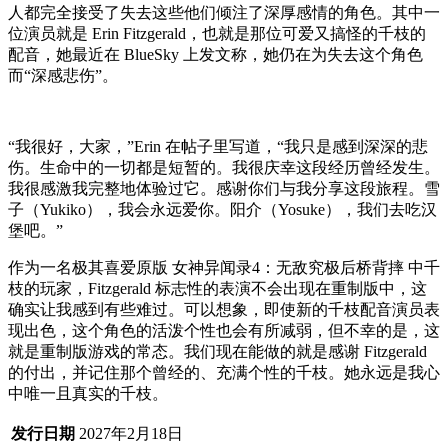
人都完全接受了失去这些他们倾注了深厚感情的角色。其中一
位演员就是 Erin Fitzgerald，也就是那位可爱又搞怪的千枝的
配音，她最近在 BlueSky 上发文称，她仍在为失去这个角色
而“深感悲伤”。
“我很好，大家，”Erin 在帖子里写道，“我只是感到深深的悲
伤。生命中的一切都是短暂的。我很庆幸这段经历曾经发生。
我很感激我完整地体验过它。感谢你们与我分享这段旅程。雪
子（Yukiko），我会永远爱你。阳介（Yosuke），我们去吃汉
堡吧。”
作为一名极其喜爱原版 女神异闻录4：无敌究极后桥背摔 中千
枝的玩家，Fitzgerald 标志性的表演不会出现在重制版中，这
确实让我感到有些难过。可以想象，即使新的千枝配音演员表
现出色，这个角色的活泼个性也会有所减弱，但不幸的是，这
就是重制版游戏的常态。我们现在能做的就是感谢 Fitzgerald
的付出，并记住那个曾经的、充满个性的千枝。她永远是我心
中唯一且真实的千枝。
发行日期
2027年2月18日