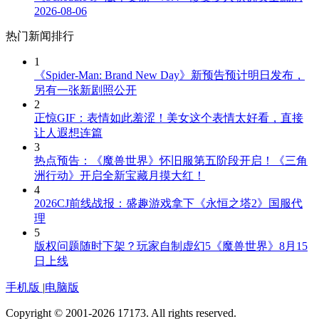
2026-08-06
热门新闻排行
1
《Spider-Man: Brand New Day》新预告预计明日发布，
另有一张新剧照公开
2
正惊GIF：表情如此羞涩！美女这个表情太好看，直接
让人遐想连篇
3
热点预告：《魔兽世界》怀旧服第五阶段开启！《三角
洲行动》开启全新宝藏月摸大红！
4
2026CJ前线战报：盛趣游戏拿下《永恒之塔2》国服代
理
5
版权问题随时下架？玩家自制虚幻5《魔兽世界》8月15
日上线
手机版
|
电脑版
Copyright © 2001-2026 17173. All rights reserved.