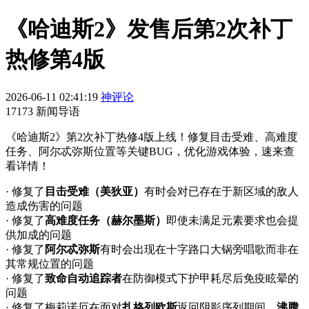
《哈迪斯2》发售后第2次补丁
热修第4版
2026-06-11 02:41:19
神评论
17173 新闻导语
《哈迪斯2》第2次补丁热修4版上线！修复目击受难、高难度
任务、阿尔忒弥斯位置等关键BUG，优化游戏体验，速来查
看详情！
· 修复了
目击受难（美狄亚）
有时会对已存在于新区域的敌人
造成伤害的问题
· 修复了
高难度任务（赫尔墨斯）
即使未满足元素要求也会提
供加成的问题
· 修复了
阿尔忒弥斯
有时会出现在十字路口大锅旁唱歌而非在
其常规位置的问题
· 修复了
致命自动追踪者
在防御模式下护甲耗尽后免疫眩晕的
问题
· 修复了梅莉诺厄在面对
扎格列欧斯
返回阴影序列期间，
沸腾