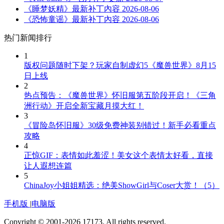
《睡梦妖精》最新补丁內容
2026-08-06
《恐怖童谣》最新补丁內容
2026-08-06
热门新闻排行
1
版权问题随时下架？玩家自制虚幻5《魔兽世界》8月15
日上线
2
热点预告：《魔兽世界》怀旧服第五阶段开启！《三角
洲行动》开启全新宝藏月摸大红！
3
《冒险岛怀旧服》30级免费神装别错过！新手必看重点
攻略
4
正惊GIF：表情如此羞涩！美女这个表情太好看，直接
让人遐想连篇
5
ChinaJoy小姐姐精选：绝美ShowGirl与Coser大赏！（5）
手机版
|
电脑版
Copyright © 2001-2026 17173. All rights reserved.