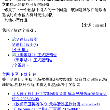
之血
指示器仍然可见的问题
· 修复了上一个热修中引入的一个问题，该问题导致在清除遭
遇战时命令输入有时无法排队
· 其他小型修复
【来源：steam】
我想了解这个游戏：
哈迪斯2截图
(8)
1个图集 »
《黑帝斯2》正式版预告
7个视频 »
官网
专区
下载
礼包
关于
哈迪斯2,美狄亚,赫尔墨斯,阿尔忒弥斯,致命自动追踪者,梅
莉诺厄,扎格列欧斯,沸腾之血,热修,补丁
的新闻
《大步同行》补丁克制修复音量 称听见身边玩家是设计
核心
2026-08-08
《铁锤守卫英雄传2》天界遗迹圣旗修复
2026-08-08
《The Sims 4》七月补丁更新
2026-08-07