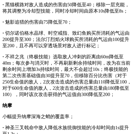
·
黑猫横路对敌人造成的伤害由50降低至40；移除一层充能，
将其调整为冷却型技能，同时冷却时间由原本10s降低至8s；
·
魅影追猎的伤害由75降低至70；
·
切尔诺伯格水晶球、时空戒指、致幻鱼购买所消耗的气运由
200提升至300；法尔汀烈焰火球购买所消耗的气运由100提升
至200，且不再可以穿透场景对敌人进行标记；
·
不祥之兆（终极技能）选取敌人冲刺的距离由60m降低至
40m；每次参与消灭时，不再刷新剩余持续时间，改为在当前
剩余时间上增加3s持续时间，最大不会超过10s；终极技能的
第二次伤害基础值由30提升至70，但移除百分比伤害（对于
250生命值的敌人，2次攻击造成的伤害总量由110降低至100，
对于600生命值的敌人，2次攻击造成的伤害总量由180降低至
100），同时该次攻击获得的气运值由300降低至200；
纳摩
小幅提升纳摩深海之蛸的覆盖率；
·
神圣三叉戟命中敌人降低水族统御技能的冷却时间由1s提升
至1.3s；