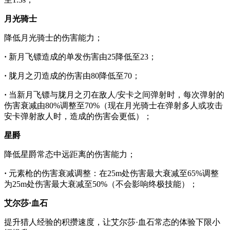
月光骑士
降低月光骑士的伤害能力；
·
新月飞镖造成的单发伤害由25降低至23；
·
胧月之刃造成的伤害由80降低至70；
·
当新月飞镖与胧月之刃在敌人/安卡之间弹射时，每次弹射的
伤害衰减由80%调整至70%（现在月光骑士在弹射多人或攻击
安卡弹射敌人时，造成的伤害会更低）；
星爵
降低星爵常态中远距离的伤害能力；
·
元素枪的伤害衰减调整：在25m处伤害最大衰减至65%调整
为25m处伤害最大衰减至50%（不会影响终极技能）；
艾尔莎·血石
提升猎人经验的积攒速度，让艾尔莎·血石常态的体验下限小