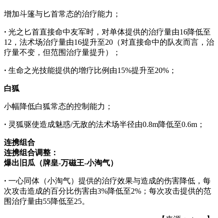
增加斗篷与匕首常态的治疗能力；
·
光之匕首直接命中友军时，对单体提供的治疗量由16降低至
12，法术场治疗量由16提升至20（对直接命中的队友而言，治
疗量不变，但范围治疗量提升）；
·
生命之光技能提供的增疗比例由15%提升至20%；
白狐
小幅降低白狐常态的控制能力；
·
灵狐驱使造成魅惑/无敌的法术场半径由0.8m降低至0.6m；
连携组合
连携组合调整：
爆出旧瓜（牌皇-万磁王-小淘气）
·
一心同体（小淘气）提供的治疗效果与造成的伤害降低，每
次攻击造成的百分比伤害由3%降低至2%；每次攻击提供的范
围治疗量由55降低至25。