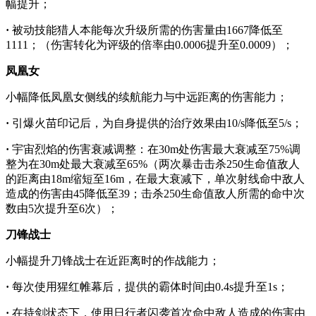
幅提升；
·
被动技能猎人本能每次升级所需的伤害量由1667降低至
1111；（伤害转化为评级的倍率由0.0006提升至0.0009）；
凤凰女
小幅降低凤凰女侧线的续航能力与中远距离的伤害能力；
·
引爆火苗印记后，为自身提供的治疗效果由10/s降低至5/s；
·
宇宙烈焰的伤害衰减调整：在30m处伤害最大衰减至75%调
整为在30m处最大衰减至65%（两次暴击击杀250生命值敌人
的距离由18m缩短至16m，在最大衰减下，单次射线命中敌人
造成的伤害由45降低至39；击杀250生命值敌人所需的命中次
数由5次提升至6次）；
刀锋战士
小幅提升刀锋战士在近距离时的作战能力；
·
每次使用猩红帷幕后，提供的霸体时间由0.4s提升至1s；
·
在持剑状态下，使用日行者闪袭首次命中敌人造成的伤害由