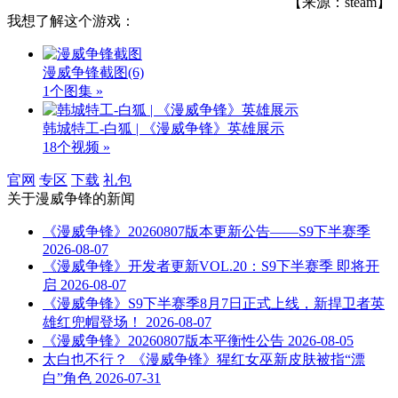
【来源：steam】
我想了解这个游戏：
漫威争锋截图
(6)
1个图集 »
韩城特工-白狐 | 《漫威争锋》英雄展示
18个视频 »
官网
专区
下载
礼包
关于
漫威争锋
的新闻
《漫威争锋》20260807版本更新公告——S9下半赛季
2026-08-07
《漫威争锋》开发者更新VOL.20：S9下半赛季 即将开
启
2026-08-07
《漫威争锋》S9下半赛季8月7日正式上线，新捍卫者英
雄红兜帽登场！
2026-08-07
《漫威争锋》20260807版本平衡性公告
2026-08-05
太白也不行？ 《漫威争锋》猩红女巫新皮肤被指“漂
白”角色
2026-07-31