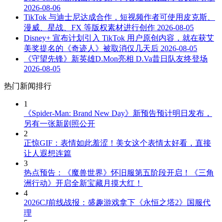
2026-08-06
TikTok 与迪士尼达成合作，短视频作者可使用皮克斯、
漫威、星战、FX 等版权素材进行创作
2026-08-05
Disney+ 宣布计划引入 TikTok 用户原创内容，就在获艾
美奖提名的《奇迹人》被取消仅几天后
2026-08-05
《守望先锋》新英雄D.Mon亮相 D.Va昔日队友终登场
2026-08-05
热门新闻排行
1
《Spider-Man: Brand New Day》新预告预计明日发布，
另有一张新剧照公开
2
正惊GIF：表情如此羞涩！美女这个表情太好看，直接
让人遐想连篇
3
热点预告：《魔兽世界》怀旧服第五阶段开启！《三角
洲行动》开启全新宝藏月摸大红！
4
2026CJ前线战报：盛趣游戏拿下《永恒之塔2》国服代
理