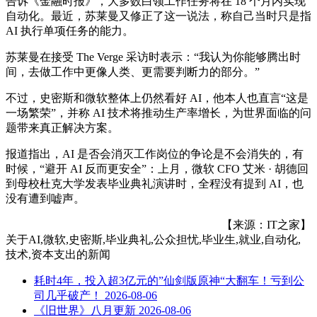
告诉《金融时报》，大多数白领工作任务将在 18 个月内实现
自动化。最近，苏莱曼又修正了这一说法，称自己当时只是指
AI 执行单项任务的能力。
苏莱曼在接受 The Verge 采访时表示：“我认为你能够腾出时
间，去做工作中更像人类、更需要判断力的部分。”
不过，史密斯和微软整体上仍然看好 AI，他本人也直言“这是
一场繁荣”，并称 AI 技术将推动生产率增长，为世界面临的问
题带来真正解决方案。
报道指出，AI 是否会消灭工作岗位的争论是不会消失的，有
时候，“避开 AI 反而更安全”：上月，微软 CFO 艾米 · 胡德回
到母校杜克大学发表毕业典礼演讲时，全程没有提到 AI，也
没有遭到嘘声。
【来源：IT之家】
关于
AI,微软,史密斯,毕业典礼,公众担忧,毕业生,就业,自动化,
技术,资本支出
的新闻
耗时4年，投入超3亿元的”仙剑版原神“大翻车！亏到公
司几乎破产！
2026-08-06
《旧世界》八月更新
2026-08-06