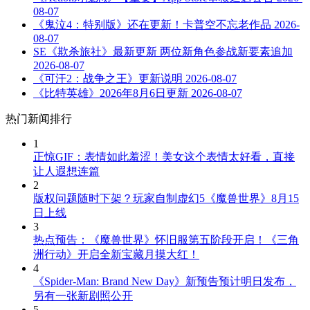
08-07
《鬼泣4：特别版》还在更新！卡普空不忘老作品
2026-
08-07
SE《欺杀旅社》最新更新 两位新角色参战新要素追加
2026-08-07
《可汗2：战争之王》更新说明
2026-08-07
《比特英雄》2026年8月6日更新
2026-08-07
热门新闻排行
1
正惊GIF：表情如此羞涩！美女这个表情太好看，直接
让人遐想连篇
2
版权问题随时下架？玩家自制虚幻5《魔兽世界》8月15
日上线
3
热点预告：《魔兽世界》怀旧服第五阶段开启！《三角
洲行动》开启全新宝藏月摸大红！
4
《Spider-Man: Brand New Day》新预告预计明日发布，
另有一张新剧照公开
5