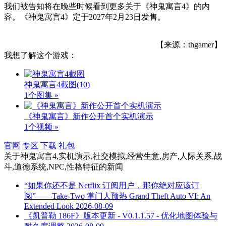
我们被告知将在晚些时候看到更多关于《神鬼寓言4》的内
容。《神鬼寓言4》定于2027年2月23日发售。
【来源：thgamer】
我想了解这个游戏：
神鬼寓言4截图
(10)
1个图集 »
《神鬼寓言》新作公开首个实机演示
1个视频 »
官网
专区
下载
礼包
关于
神鬼寓言4,实机演示,社交模拟,经营生意,房产,人际关系,战
斗,道德系统,NPC,性格特征
的新闻
“如果你还不是 Netflix 订阅用户，那你绝对应该订
阅”——Take-Two 掌门人预热 Grand Theft Auto VI: An
Extended Look
2026-08-09
《凯普勒 186F》版本更新 - V0.1.1.57 - 优化地图体验与