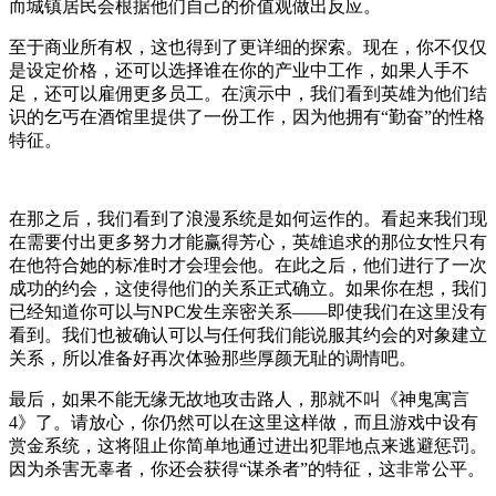
而城镇居民会根据他们自己的价值观做出反应。
至于商业所有权，这也得到了更详细的探索。现在，你不仅仅
是设定价格，还可以选择谁在你的产业中工作，如果人手不
足，还可以雇佣更多员工。在演示中，我们看到英雄为他们结
识的乞丐在酒馆里提供了一份工作，因为他拥有“勤奋”的性格
特征。
在那之后，我们看到了浪漫系统是如何运作的。看起来我们现
在需要付出更多努力才能赢得芳心，英雄追求的那位女性只有
在他符合她的标准时才会理会他。在此之后，他们进行了一次
成功的约会，这使得他们的关系正式确立。如果你在想，我们
已经知道你可以与NPC发生亲密关系——即使我们在这里没有
看到。我们也被确认可以与任何我们能说服其约会的对象建立
关系，所以准备好再次体验那些厚颜无耻的调情吧。
最后，如果不能无缘无故地攻击路人，那就不叫《神鬼寓言
4》了。请放心，你仍然可以在这里这样做，而且游戏中设有
赏金系统，这将阻止你简单地通过进出犯罪地点来逃避惩罚。
因为杀害无辜者，你还会获得“谋杀者”的特征，这非常公平。