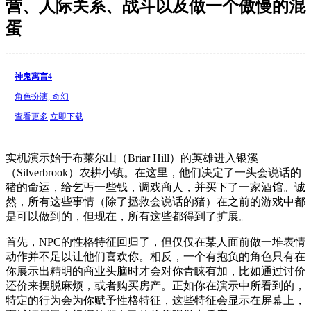
营、人际关系、战斗以及做一个傲慢的混
蛋
神鬼寓言4
角色扮演, 奇幻
查看更多
立即下载
实机演示始于布莱尔山（Briar Hill）的英雄进入银溪
（Silverbrook）农耕小镇。在这里，他们决定了一头会说话的
猪的命运，给乞丐一些钱，调戏商人，并买下了一家酒馆。诚
然，所有这些事情（除了拯救会说话的猪）在之前的游戏中都
是可以做到的，但现在，所有这些都得到了扩展。
首先，NPC的性格特征回归了，但仅仅在某人面前做一堆表情
动作并不足以让他们喜欢你。相反，一个有抱负的角色只有在
你展示出精明的商业头脑时才会对你青睐有加，比如通过讨价
还价来摆脱麻烦，或者购买房产。正如你在演示中所看到的，
特定的行为会为你赋予性格特征，这些特征会显示在屏幕上，