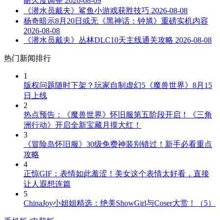
耐久度调整
2026-08-09
《潜水员戴夫》鲨鱼小游戏获胜技巧
2026-08-08
杨奇暗示8月20日或无《黑神话：钟馗》重磅实机内容
2026-08-08
《潜水员戴夫》丛林DLC10天主线通关攻略
2026-08-08
热门新闻排行
1
版权问题随时下架？玩家自制虚幻5《魔兽世界》8月15
日上线
2
热点预告：《魔兽世界》怀旧服第五阶段开启！《三角
洲行动》开启全新宝藏月摸大红！
3
《冒险岛怀旧服》30级免费神装别错过！新手必看重点
攻略
4
正惊GIF：表情如此羞涩！美女这个表情太好看，直接
让人遐想连篇
5
ChinaJoy小姐姐精选：绝美ShowGirl与Coser大赏！（5）