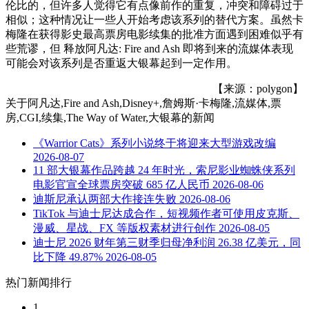
伦比的，但许多人觉得它有点像前作的重复，冲突和障碍过于
相似；这种情况让一些人开始考虑该系列的替代方案。虽然卡
梅隆在获得影史最高票房电影续集的批准方面遇到困难似乎有
些荒谬，但 释放阿凡达: Fire and Ash 即将到来的流媒体表现
可能会对该系列是否重返大银幕起到一定作用。
【来源：polygon】
关于
阿凡达,Fire and Ash,Disney+,詹姆斯·卡梅隆,流媒体,票
房,CGI,续集,The Way of Water,大银幕
的新闻
《Warrior Cats》系列小说终于将迎来大型游戏改编
2026-08-07
11 部大银幕作品跨越 24 年时光，索尼影业蜘蛛侠系列
电影官宣全球票房突破 685 亿人民币
2026-08-06
迪斯尼承认两部大作接连失败
2026-08-06
TikTok 与迪士尼达成合作，短视频作者可使用皮克斯、
漫威、星战、FX 等版权素材进行创作
2026-08-05
迪士尼 2026 财年第三财季归母净利润 26.38 亿美元，同
比下降 49.87%
2026-08-05
热门新闻排行
1