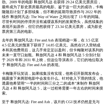
劲。2009 年的电影 释放阿凡达 在获得 29.24 亿美元票房后，
最终成为了影史票房最高的电影。鉴于这一巨大的成功，卡梅
隆随后计划了多部续集，但不断的延期导致原作与 2022 年的
续作 释放阿凡达: The Way of Water 之间出现了 13 年的间隔。
尽管长时间的停滞并没有减缓该系列的发展势头，虽然续集的
表现不如原作，但它仍然获得了 23.34 亿美元票房，成为影史
票房第三高的电影。
去年的 释放阿凡达: Fire and Ash 表现稍逊一筹，在 3.5 亿至
4.5 亿美元的预算下获得了 14.85 亿美元。虽然在计入营销成
本和其他费用后，这几乎肯定足以盈利，但卡梅隆对该系列的
未来一直守口如瓶。释放阿凡达 4 和 释放阿凡达 5 分别计划
于 2029 年和 2031 年上映，但这位导演表示，它们的地位取决
于 释放阿凡达: Fire and Ash 的表现。
卡梅隆开玩笑说，如果续集没有实现，他将召开新闻发布会，
揭露接下来两部电影中会发生什么。针对收入下滑的情况，他
透露他希望用“一半的时间和三分之二的成本”来制作 释放阿
凡达 4 和 释放阿凡达 5，这一过程将需要一年左右的时间来摸
索。
至于 释放阿凡达: Fire and Ash，该片的 CGI 技术仍然是无与