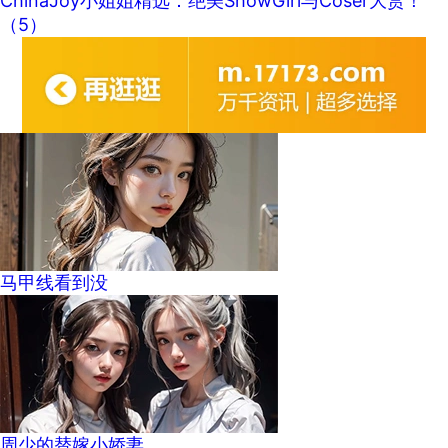
ChinaJoy小姐姐精选：绝美ShowGirl与Coser大赏！
（5）
马甲线看到没
周少的替嫁小娇妻