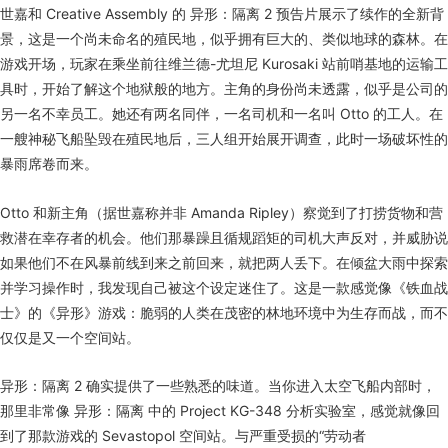
世嘉和 Creative Assembly 的 异形：隔离 2 预告片展示了续作的全新背
景，这是一个尚未命名的殖民地，似乎拥有巨大的、类似地球的森林。在
游戏开场，玩家在乘坐前往维兰德-尤坦尼 Kurosaki 站前哨基地的运输工
具时，开始了解这个地狱般的地方。主角的身份尚未透露，似乎是公司的
另一名不幸员工。她还有两名同伴，一名司机和一名叫 Otto 的工人。在
一艘神秘飞船坠毁在殖民地后，三人组开始展开调查，此时一场破坏性的
暴雨席卷而来。
Otto 和新主角（据世嘉称并非 Amanda Ripley）察觉到了打捞货物和营
救潜在幸存者的机会。他们那暴躁且循规蹈矩的司机大声反对，并威胁说
如果他们不在风暴前线到来之前回来，就把两人丢下。在倾盆大雨中探索
并学习操作时，我发现自己被这个设定迷住了。这是一款感觉像《铁血战
士》的《异形》游戏：脆弱的人类在茂密的林地环境中为生存而战，而不
仅仅是又一个空间站。
异形：隔离 2 确实提供了一些熟悉的味道。当你进入太空飞船内部时，
那里非常像 异形：隔离 中的 Project KG-348 分析实验室，感觉就像回
到了那款游戏的 Sevastopol 空间站。与严重受损的“劳动者