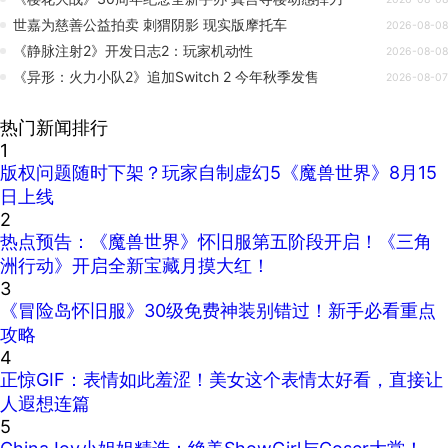
世嘉为慈善公益拍卖 刺猬阴影 现实版摩托车
2026-08-08
《静脉注射2》开发日志2：玩家机动性
2026-08-08
《异形：火力小队2》追加Switch 2 今年秋季发售
2026-08-07
热门新闻排行
1
版权问题随时下架？玩家自制虚幻5《魔兽世界》8月15
日上线
2
热点预告：《魔兽世界》怀旧服第五阶段开启！《三角
洲行动》开启全新宝藏月摸大红！
3
《冒险岛怀旧服》30级免费神装别错过！新手必看重点
攻略
4
正惊GIF：表情如此羞涩！美女这个表情太好看，直接让
人遐想连篇
5