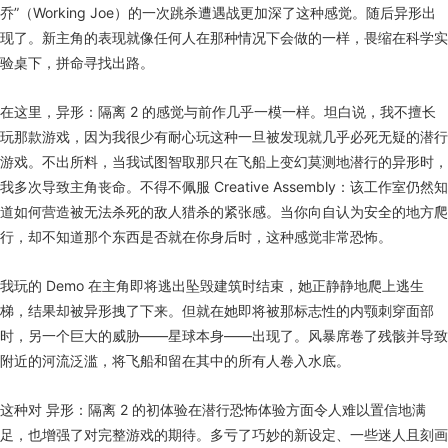
乔”（Working Joe）的一次跳杀遭遇战更加深了这种感觉。随后异形出
现了。新主角的表现就像任何人在那种情况下会做的一样，畏缩在科学实
验桌下，拼命寻找出路。
在这里，异形：隔离 2 的感觉与前作几乎一模一样。坦白说，我不擅长
玩那款游戏，因为我很少有耐心玩这种一旦被发现就几乎必死无疑的潜行
游戏。不出所料，当我试图智取那只在飞船上变幻莫测地潜行的异形时，
我多次导致主角丧命。不得不佩服 Creative Assembly：该工作室仍然知
道如何营造被无法杀死的敌人猎杀的紧张感。当你向自认为安全的地方爬
行，却不知道那个东西是否就在你身后时，这种感觉非常恐怖。
我玩的 Demo 在主角即将逃出坠毁建筑时结束，她正静静地爬上逃生
梯，结果却被异形拽了下来。但就在她即将被那标志性的内颚刺穿面部
时，另一个巨大的威胁——星球本身——出现了。风暴席卷了残骸并导致
附近的河流泛滥，将飞船和留在其中的所有人卷入水底。
这种对 异形：隔离 2 的初体验在潜行恐怖体验方面令人难以置信地满
足，也增强了对完整游戏的期待。多亏了巧妙的新设定、一些迷人且刻画