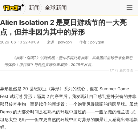
新闻
全球新闻
Alien Isolation 2 是夏日游戏节的一大亮
点，但并非因为其中的异形
2026-06-10 22:49:09
来源：polygon
作者：polygon
《异形：隔离2》试玩前瞻：新作不再只有异形，风暴殖民星球带来全新恐
怖体验！潜行求生与自然灾难双重威胁，2026年发售。
17173 新闻导语
异形显然是 20 世纪影业《异形》系列的核心，但在 Summer Game
Fest 试玩过 异形：隔离 2 的序章后，我发现让自己感到意外兴奋的并非
那只传奇生物，而是续作的新场景：一个饱受风暴蹂躏的殖民星球。虽然
Demo 的大部分时间是在熟悉的环境中度过的——一艘坠毁的维兰德-尤
坦尼太空飞船——但在更自然的环境中面对异形的前景让人感觉出奇地新
鲜。