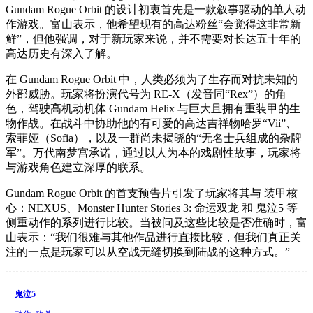
Gundam Rogue Orbit 的设计初衷首先是一款叙事驱动的单人动
作游戏。富山表示，他希望现有的高达粉丝“会觉得这非常新
鲜”，但他强调，对于新玩家来说，并不需要对长达五十年的
高达历史有深入了解。
在 Gundam Rogue Orbit 中，人类必须为了生存而对抗未知的
外部威胁。玩家将扮演代号为 RE-X（发音同“Rex”）的角
色，驾驶高机动机体 Gundam Helix 与巨大且拥有重装甲的生
物作战。在战斗中协助他的有可爱的高达吉祥物哈罗“Vii”、
索菲娅（Sofia），以及一群尚未揭晓的“无名士兵组成的杂牌
军”。万代南梦宫承诺，通过以人为本的戏剧性故事，玩家将
与游戏角色建立深厚的联系。
Gundam Rogue Orbit 的首支预告片引发了玩家将其与 装甲核
心：NEXUS、Monster Hunter Stories 3: 命运双龙 和 鬼泣5 等
侧重动作的系列进行比较。当被问及这些比较是否准确时，富
山表示：“我们很难与其他作品进行直接比较，但我们真正关
注的一点是玩家可以从空战无缝切换到陆战的这种方式。”
鬼泣5