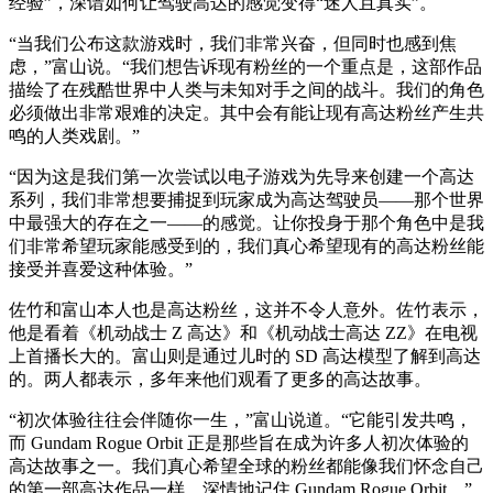
经验”，深谙如何让驾驶高达的感觉变得“迷人且真实”。
“当我们公布这款游戏时，我们非常兴奋，但同时也感到焦
虑，”富山说。“我们想告诉现有粉丝的一个重点是，这部作品
描绘了在残酷世界中人类与未知对手之间的战斗。我们的角色
必须做出非常艰难的决定。其中会有能让现有高达粉丝产生共
鸣的人类戏剧。”
“因为这是我们第一次尝试以电子游戏为先导来创建一个高达
系列，我们非常想要捕捉到玩家成为高达驾驶员——那个世界
中最强大的存在之一——的感觉。让你投身于那个角色中是我
们非常希望玩家能感受到的，我们真心希望现有的高达粉丝能
接受并喜爱这种体验。”
佐竹和富山本人也是高达粉丝，这并不令人意外。佐竹表示，
他是看着《机动战士 Z 高达》和《机动战士高达 ZZ》在电视
上首播长大的。富山则是通过儿时的 SD 高达模型了解到高达
的。两人都表示，多年来他们观看了更多的高达故事。
“初次体验往往会伴随你一生，”富山说道。“它能引发共鸣，
而 Gundam Rogue Orbit 正是那些旨在成为许多人初次体验的
高达故事之一。我们真心希望全球的粉丝都能像我们怀念自己
的第一部高达作品一样，深情地记住 Gundam Rogue Orbit。”