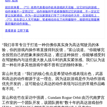
动作, 砍杀
就目前来看，《*5》依然代表着动作砍杀游戏的天花板，比它好玩的游戏，
动作体验不一定胜过它，动作体验持平或者微微胜过它的游戏，不一定比它
更让玩家感动。作为一款让玩家朋友们等了11年的动作大作，在游戏性上，
《*5》实在是让人无可挑剔，笔者相信你在刀光和爆裂中，能获得近期最爽
最舒服的动作体验。
查看更多
立即下载
“我们非常专注于打造一种仿佛你真实身为高达驾驶员的体
验，你的游戏内操作将直接得到反馈，”富山说道。“你能够完
全按照自己的想象来操控高达，通过这种操控，你能够感受到
在驾驶舱内与这些庞大敌人战斗时的真实紧张感。我们认为这
是一种在许多其他游戏中都不曾有过的独特体验。”
富山补充道：“我们的核心焦点是希望动作感表现出色，武器
和高达的动作都源于这一理念。因为这款游戏是作为动作游戏
优先开发的，这可能会让高达的动作表现与以往的常规作品略
有不同。”
富山和佐竹在采访中强调，Gundam Rogue Orbit 由万代南梦宫
工作室的一个团队开发，该团队拥有“数十年的高达游戏创作