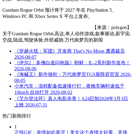
Gundam Rogue Orbit 预计将于 2027 年在 PlayStation 5、
Windows PC 和 Xbox Series X 平台上发布。
【来源：polygon】
关于
Gundam Rogue Orbit,高达,单人动作游戏,叙事驱动,新宇宙,
空战,陆战,驾驶体验,外部威胁,万代南梦宫
的新闻
《穿越火线：军团》开发商 That’s No Moon 遭遇裁员
2026-08-07
《伊尔2：多佛白崖闪电版》朝鲜：IL-2系列新作发布！
2026-08-06
《海贼王》新作领衔：万代南梦宫TGS展阵容官宣
2026-
08-05
小米汽车：澎程配备低速慢行灯，夜晚车辆时速低于
10km/h 自动打开
2026-08-02
《艾尔登法环》真人电影杀青！A24巨制2028年3月3日
上映
2026-07-31
热门新闻排行
1
正惊GIF：表情如此羞涩！美女这个表情太好看，直接