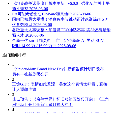
《坦克战争诺曼底》版本更新 - v6.0.0 - 强化AI与关卡平
衡性调整
2026-08-06
EA可能考虑出售BioWare和其他IP
2026-08-06
国内已知最大规模！消息称字节跳动正讨论训练超 5 万
亿参数模型
2026-08-06
谷歌重大人事调整：印度裔CEO神话不再 搞AI还得是华
裔人才
2026-08-06
全新一代 smart 精灵#1 上市：定位新奢 AI 灵动 SUV，
限时 14.99 万 / 16.99 万元
2026-08-06
热门新闻排行
1
《Spider-Man: Brand New Day》新预告预计明日发布，
另有一张新剧照公开
2
正惊GIF：表情如此羞涩！美女这个表情太好看，直接
让人遐想连篇
3
热点预告：《魔兽世界》怀旧服第五阶段开启！《三角
洲行动》开启全新宝藏月摸大红！
4