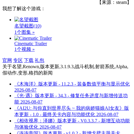
【来源：steam】
我想了解这个游戏：
名望截图
(10)
1个图集 »
Cinematic Trailer
1个视频 »
官网
专区
下载
礼包
关于
名望,Renown,版本更新,3.1.9.3,战斗机制,射箭系统,Alpha,
假动作,变形,格挡
的新闻
《木海洋》版本更新 - 11.2.3 - 装备数值平衡与显示优化
2026-08-07
《光·遇》版本更新 - 34.3 - 修复任务进度与新增传送功
能
2026-08-07
《AI2U: 与你直到世界尽头 ~ 我的病娇猫娘AI女友》版
本更新 - 1.0 - 最终关卡内容与功能优化
2026-08-07
《相依视界：泽娜》版本更新 - V0.3.3.7 - 新增互动功能
与体验优化
2026-08-07
《连连帝国》版本更新 - v1.0.2 - 新增戈壁主题关卡