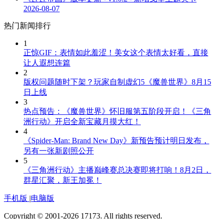
2026-08-07
热门新闻排行
1
正惊GIF：表情如此羞涩！美女这个表情太好看，直接
让人遐想连篇
2
版权问题随时下架？玩家自制虚幻5《魔兽世界》8月15
日上线
3
热点预告：《魔兽世界》怀旧服第五阶段开启！《三角
洲行动》开启全新宝藏月摸大红！
4
《Spider-Man: Brand New Day》新预告预计明日发布，
另有一张新剧照公开
5
《三角洲行动》主播巅峰赛总决赛即将打响！8月2日，
群星汇聚，新王加冕！
手机版
|
电脑版
Copyright © 2001-2026 17173. All rights reserved.