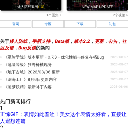
矮人防线截图
(10)
NEW MAP UPDATE
1个图集 »
2个视频 »
官网
专区
下载
礼包
关于
矮人防线
，
手柄支持
，
Beta版
，
版本2.2
，
更新
，
公告
，
社
区反馈
，
Bug反馈
的新闻
《巫智学院》版本更新 - 0.7.3 - 优化性能与修复存档Bug
2026-08-07
《危险等级》狂野枪械现身
2026-08-07
《地下古域》2026/08/06 更新
2026-08-07
《深海工厂》8月6日更新内容
2026-08-07
《睡梦妖精》最新补丁內容
2026-08-06
热门新闻排行
1
正惊GIF：表情如此羞涩！美女这个表情太好看，直接让
人遐想连篇
2