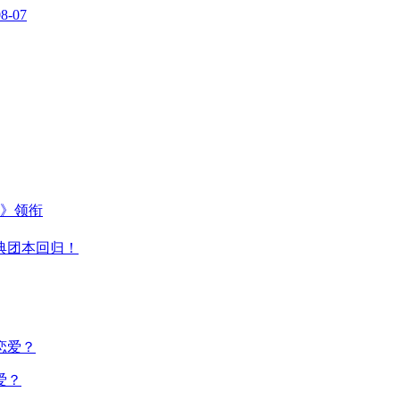
08-07
主》领衔
典团本回归！
爱？