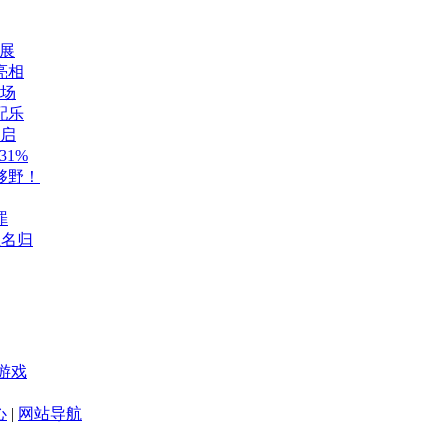
展
亮相
登场
配乐
开启
1%
够野！
罪
至名归
游戏
心
|
网站导航