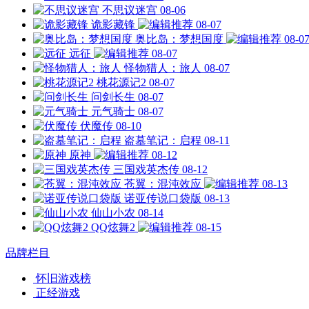
不思议迷宫
08-06
诡影藏锋
08-07
奥比岛：梦想国度
08-0
远征
08-07
怪物猎人：旅人
08-07
桃花源记2
08-07
问剑长生
08-07
元气骑士
08-07
伏魔传
08-10
盗墓笔记：启程
08-11
原神
08-12
三国戏英杰传
08-12
苍翼：混沌效应
08-13
诺亚传说口袋版
08-13
仙山小农
08-14
QQ炫舞2
08-15
品牌栏目
怀旧游戏榜
正经游戏