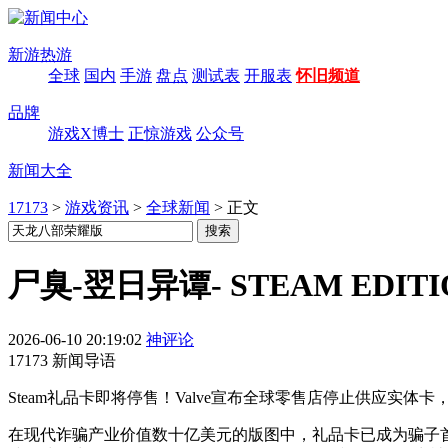
新游热游
全球
国内
手游
盘点
测试表
开服表
怀旧频道
品牌
游戏X博士
正惊游戏
公众号
新闻大全
17173
>
游戏资讯
>
全球新闻
>
正文
尸臭-翌日异谭- STEAM EDI
2026-06-10 20:19:02
神评论
17173 新闻导语
Steam礼品卡即将停售！Valve宣布全球零售店停止供应实体卡
在现代诈骗产业价值数十亿美元的版图中，礼品卡已成为骗子