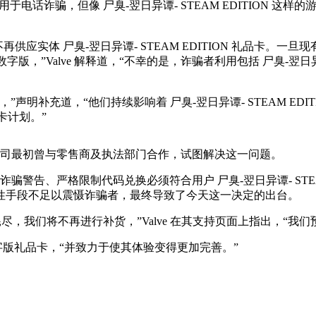
 经常被用于电话诈骗，但像 尸臭-翌日异谭- STEAM EDITION 
e 宣布将不再供应实体 尸臭-翌日异谭- STEAM EDITION 礼品卡
增加了数字版，”Valve 解释道，“不幸的是，诈骗者利用包括 尸臭-翌
明补充道，“他们持续影响着 尸臭-翌日异谭- STEAM ED
品卡计划。”
该公司最初曾与零售商及执法部门合作，试图解决这一问题。
诈骗警告、严格限制代码兑换必须符合用户 尸臭-翌日异谭- STE
性手段不足以震慑诈骗者，最终导致了今天这一决定的出台。
卡库存耗尽，我们将不再进行补货，”Valve 在其支持页面上指出，“我
数字版礼品卡，“并致力于使其体验变得更加完善。”