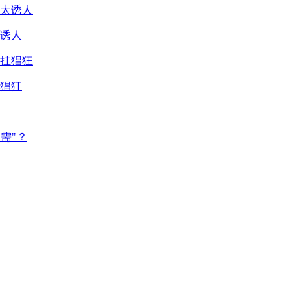
诱人
猖狂
需"？