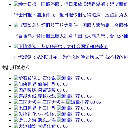
绅士日报：国服停服，但日服依旧活得滋润！涩涩新角太
《冒险岛》怀旧服三服大乱斗！国服人满为患，台服外挂
正惊漫谈：从MU开始，为什么网游翅膀成了"躲不掉的刚
热门测试游戏
炉石传说
08-05
仙侠世界
08-05
闪耀暖暖
08-05
穿越火线
08-06
三国大领主
08-06
七日世界
08-06
失控进化
08-06
遗忘之海
08-06
大道仙途
08-06