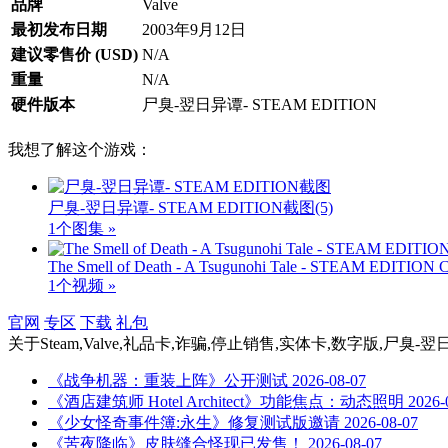
品牌
Valve
最初发布日期
2003年9月12日
建议零售价 (USD)
N/A
重量
N/A
硬件版本
尸臭-翌日异谭- STEAM EDITION
我想了解这个游戏：
尸臭-翌日异谭- STEAM EDITION截图
(5)
1个图集 »
The Smell of Death - A Tsugunohi Tale - STEAM EDITION
1个视频 »
官网
专区
下载
礼包
关于
Steam,Valve,礼品卡,诈骗,停止销售,实体卡,数字版,尸臭-翌日
《战争机器：重装上阵》公开测试
2026-08-07
《酒店建筑师 Hotel Architect》功能焦点：动态照明
2026-
《少女怪奇事件簿:永生》修复测试版邀请
2026-08-07
《苦夜降临》皮肤缝合怪现已发售！
2026-08-07