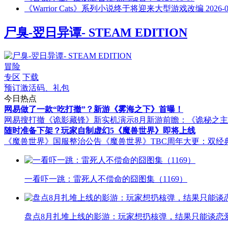
《Warrior Cats》系列小说终于将迎来大型游戏改编
2026-
尸臭-翌日异谭- STEAM EDITION
冒险
专区
下载
预订激活码、礼包
今日热点
网易做了一款“吃打撤”？新游《雾海之下》首曝！
网易搜打撤《诡影藏锋》新实机演示
8月新游前瞻：《诡秘之
随时准备下架？玩家自制虚幻5《魔兽世界》即将上线
《魔兽世界》国服整治公告
《魔兽世界》TBC周年大更：双经
一看吓一跳：雷死人不偿命的囧图集（1169）
盘点8月扎堆上线的影游：玩家想扔核弹，结果只能谈恋