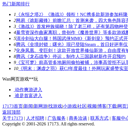
热门新闻排行
1
《永恒之塔2》《激战3》领衔！NC携多款新游参加科隆
2
网易《诡影藏锋》前瞻汇总：首测来袭，四大角色阵容
3
《激战3》首发种族揭晓！除了老三样，还有第四物种
4
暴雪资深作曲家离职，曾创作《魔兽世界》等多款游戏
5
清冷剑仙大白腿！韩国武侠MMO《新剑皇》预约正式
6
腾讯《全境封锁：曙光》现已登陆Steam，首日好评率仅3
7
化身凤凰、变巨剑！这款开放世界修仙新游，自由度有
8
腾讯《龙石战争》停运，制作人三国题材新作开启预约
9
《宝可梦》前高管多地厕间偷拍被捕，涉事高管拒不认
10
《明末：渊虚之羽》获CJ年度最佳！外网玩家盛赞实
Wan网页游戏**玩
动作爽游
进入
谁是首富
进入
17173首页
|
新闻
|
新网游
|
找游戏
|
小游戏
|
社区
|
视频
|
博客
|
下载
|
网页
返回顶部
关于17173
|
人才招聘
|
广告服务
|
商务洽谈
|
联系方式
|
客服中
Copyright © 2001-2026 17173. All rights reserved.