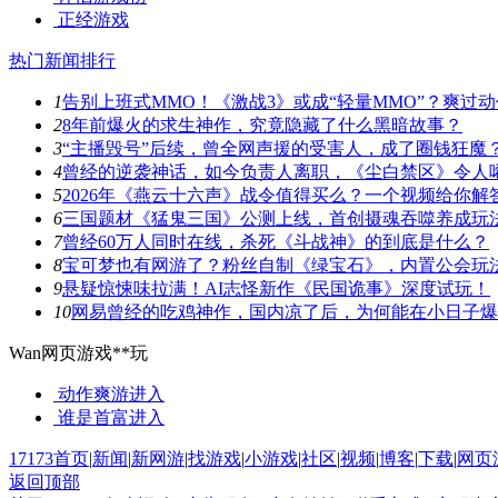
正经游戏
热门新闻排行
1
告别上班式MMO！《激战3》或成“轻量MMO”？爽过
2
8年前爆火的求生神作，究竟隐藏了什么黑暗故事？
3
“主播毁号”后续，曾全网声援的受害人，成了圈钱狂魔
4
曾经的逆袭神话，如今负责人离职，《尘白禁区》令人
5
2026年《燕云十六声》战令值得买么？一个视频给你解
6
三国题材《猛鬼三国》公测上线，首创摄魂吞噬养成玩
7
曾经60万人同时在线，杀死《斗战神》的到底是什么？
8
宝可梦也有网游了？粉丝自制《绿宝石》，内置公会玩
9
悬疑惊悚味拉满！AI志怪新作《民国诡事》深度试玩！
10
网易曾经的吃鸡神作，国内凉了后，为何能在小日子爆
Wan网页游戏**玩
动作爽游
进入
谁是首富
进入
17173首页
|
新闻
|
新网游
|
找游戏
|
小游戏
|
社区
|
视频
|
博客
|
下载
|
网页
返回顶部