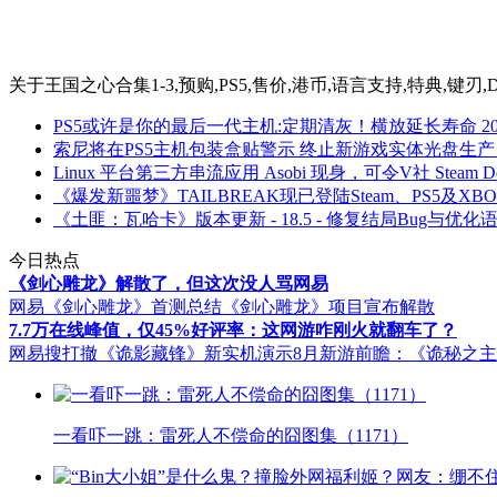
关于
王国之心合集1-3,预购,PS5,售价,港币,语言支持,特典,键刃,
PS5或许是你的最后一代主机:定期清灰！横放延长寿命
2
索尼将在PS5主机包装盒贴警示 终止新游戏实体光盘生产
Linux 平台第三方串流应用 Asobi 现身，可令V社 Steam 
《爆发新噩梦》TAILBREAK现已登陆Steam、PS5及XB
《土匪：瓦哈卡》版本更新 - 18.5 - 修复结局Bug与优化
今日热点
《剑心雕龙》解散了，但这次没人骂网易
网易《剑心雕龙》首测总结
《剑心雕龙》项目宣布解散
7.7万在线峰值，仅45%好评率：这网游咋刚火就翻车了？
网易搜打撤《诡影藏锋》新实机演示
8月新游前瞻：《诡秘之
一看吓一跳：雷死人不偿命的囧图集（1171）