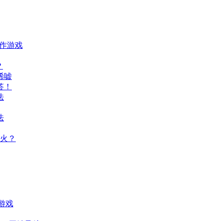
动作游戏
？
唏嘘
答！
法
法
火？
游戏