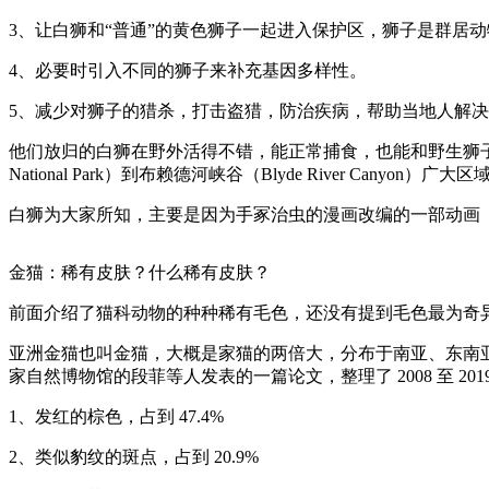
3、让白狮和“普通”的黄色狮子一起进入保护区，狮子是群居
4、必要时引入不同的狮子来补充基因多样性。
5、减少对狮子的猎杀，打击盗猎，防治疾病，帮助当地人解
他们放归的白狮在野外活得不错，能正常捕食，也能和野生狮子
National Park）到布赖德河峡谷（Blyde River Canyon
白狮为大家所知，主要是因为手冢治虫的漫画改编的一部动画
金猫：稀有皮肤？什么稀有皮肤？
前面介绍了猫科动物的种种稀有毛色，还没有提到毛色最为奇异的野生猫
亚洲金猫也叫金猫，大概是家猫的两倍大，分布于南亚、东南亚
家自然博物馆的段菲等人发表的一篇论文，整理了 2008 至 20
1、发红的棕色，占到 47.4%
2、类似豹纹的斑点，占到 20.9%