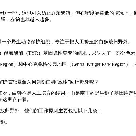
更远一些，这也可以防止近亲繁殖。但在密度异常低的情况下，
因稀释，赤豹也就越来越多。
ion Trust）是一个野生动物保护组织，专注于把人工繁殖的白狮放归野外。
a，也叫南方狮亚种）酪氨酸酶（TYR）基因隐性突变的结果，只失去了一
egion）和中心克鲁格公园地区（Central Kruger Park Reg
护信托基金为何判断白狮“应该”回归野外呢？
，白狮不是人工培育的结果，而是南非的野生狮子基因库产生的突变
在这里存在着。
白狮放归野外。他们的工作原则主要包括以下几条：
白狮。