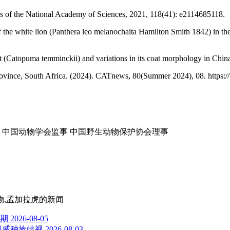
dings of the National Academy of Sciences, 2021, 118(41): e2114685118.
f the white lion (Panthera leo melanochaita Hamilton Smith 1842) in th
cat (Catopuma temminckii) and variations in its coat morphology in Chi
Province, South Africa. (2024). CATnews, 80(Summer 2024), 08. https:
 中国动物学会监事 中国野生动物保护协会理事
物,孟加拉虎
的新闻
儿期
2026-08-05
漫威种族歧视
2026-08-03