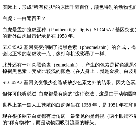
实际上，形成“稀有皮肤”的原因千奇百怪，颜色特别的动物也
白虎：一白遮百丑？
白虎是孟加拉虎亚种（Panthera tigris tigris）S
的野外白虎目击记录是在 1958 年。
SLC45A2 基因突变抑制了褐黑色素（pheomelani
会比正常的老虎浅一点，像打印机没彩墨了一样。
此外还有一种真黑色素（eumelanin），产生的色素是褐色
掉褐黑色素，变成比较浅的颜色（在人身上，就是金发、白皮肤）
SLC45A2 基因突变很少会造成缺少色素之外的结果。因为
但你可能听说过“白虎都是有病的”这种说法，这是由于动物园
世界上第一窝人工繁殖的白虎诞生在 1958 年，是 1951 年
现在很多圈养白虎都有遗传病，最常见的是斜视（两个眼睛不
的“稀有物种”，而是动物园吸引流量的噱头。