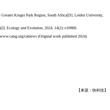
e Greater Kruger Park Region, South Africa[D]. Leiden University,
na[J]. Ecology and Evolution, 2024, 14(2): e10900.
//www.catsg.org/catnews (Original work published 2024)
【来源：快科技】