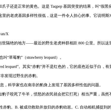
常的黄色。这是 Taqpep 基因突变的结果，叫“假黑化”（Pseu
且这里的老虎基因多样性很低，这是一件令人担心的事。它说明
n/X
世隔绝的地方——最近的野生老虎种群相距 800 公里。所以
莓豹”（strawberry leopard）。
d leopard”。其实“赤豹”并不是红色的，它的底色近似于白，
有南非发现过野生的赤豹。
好消息，科学家也在南非的豹身上发现了基因多样性低的问题。
如豹子咬死了牛羊，愤怒的农民就会把它打死）相当严重，虽然
性赤豹。B. 被成功救助并放归的赤豹幼崽。C. 自动相机捕捉到