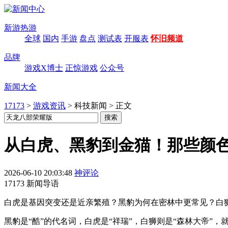
新游热游
全球
国内
手游
盘点
测试表
开服表
怀旧频道
品牌
游戏X博士
正惊游戏
公众号
新闻大全
17173
>
游戏资讯
>
科技新闻
>
正文
从白虎、黑豹到金猫！那些颜
2026-06-10 20:03:48
神评论
17173 新闻导语
白虎是基因突变还是近亲繁殖？黑豹为何在密林中更常见？白
黑豹是“酷”的代名词，白虎是“祥瑞”，白狮则是“森林大帝”