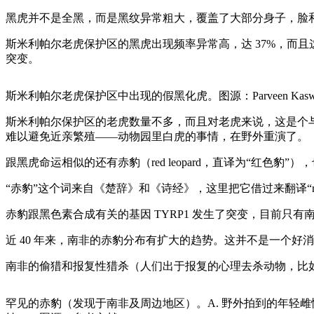
黑虎并不是全黑，而是黑纹异常粗大，覆盖了大部分身子，脸和爪子还是正
斯米利帕尔老虎保护区的黑虎出现频率异常高，达 37%，而
突变。
斯米利帕尔老虎保护区中出现的假黑化虎。图源：Parveen Kaswa
斯米利帕尔保护区的老虎数量不多，而且对老虎来说，这是个与
难以避免近亲繁殖——动物园里白虎的事情，在野外重演了。
跟黑虎命运相似的还有赤豹（red leopard，直译为“红色豹”），也叫“草
“赤豹”这个词来自《楚辞》和《诗经》，这里把它借过来翻译“re
赤豹跟黑色素合成有关的基因 TYRP1 发生了突变，目前只
近 40 年来，南非的赤豹分布有扩大的趋势。这并不是一个
南非的偷猎和报复性猎杀（人们出于报复的心理去杀动物，比
罕见的赤豹（发现于南非及周边地区）。A. 野外拍到的年轻雌