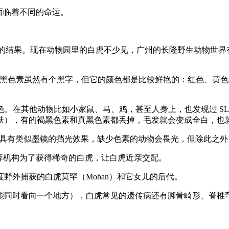
面临着不同的命运。
LC45A2 基因突变的结果。现在动物园里的白虎不少见，广州的长隆野生
n）的合成，褐黑色素虽然有个黑字，但它的颜色都是比较鲜艳的：红
跟黑色。在其他动物比如小家鼠、马、鸡，甚至人身上，也发现过 S
，有的褐黑色素和真黑色素都丢掉，毛发就会变成全白，也就是白化
色素具有类似墨镜的挡光效果，缺少色素的动物会畏光，但除此之
等机构为了获得稀奇的白虎，让白虎近亲交配。
在印度野外捕获的白虎莫罕（Mohan）和它女儿的后代。
能同时看向一个地方），白虎常见的遗传病还有脚骨畸形、脊椎