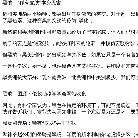
黑豹：“稀有皮肤”本身无害
豹和美洲豹两个物种，都会出现浑身漆黑的突变。对于豹，黑豹的
了黑色素。这种变黑的突变统称为“黑化”。
虽然豹和美洲豹野生种群数量都经历了严重缩减，但人们仍时
豹子的斑点是“迷彩服”，能够打乱它的轮廓，并模仿斑驳树影
但黑豹（黑美洲豹）的出现频率并不低，如果它只是一个有害
于是科学家开始怀疑，也许黑色具有某些好处。在印度和东南
黑美洲豹大部分出现在南美洲，北美洲和中美洲极少。我们可
黑豹。图源：伦敦动物学学会网站收集
因此，有科学家认为，黑色在特定的环境下，可能不是病态，
或许告诉我们，塞翁失马焉知非福，一个东西是好还是坏，要
黑虎和赤豹：稀有“皮肤”并非吉兆
财神爷赵公明的坐骑是黑虎，印度的斯米利帕尔老虎保护区（Similipal