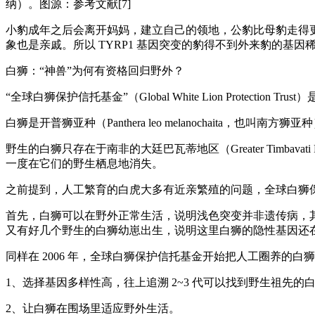
纳）。图源：参考文献[7]
小豹成年之后会离开妈妈，建立自己的领地，公豹比母豹走得
象也是亲戚。所以 TYRP1 基因突变的豹得不到外来豹的基
白狮：“神兽”为何有资格回归野外？
“全球白狮保护信托基金”（Global White Lion Protect
白狮是开普狮亚种（Panthera leo melanochait
野生的白狮只存在于南非的大廷巴瓦蒂地区（Greater Timbavati R
一度在它们的野生栖息地消失。
之前提到，人工繁育的白虎大多有近亲繁殖的问题，全球白狮保
首先，白狮可以在野外正常生活，说明浅色突变并非遗传病，其次
又有好几个野生的白狮幼崽出生，说明这里白狮的隐性基因还
同样在 2006 年，全球白狮保护信托基金开始把人工圈养的
1、选择基因多样性高，往上追溯 2~3 代可以找到野生祖先的
2、让白狮在围场里适应野外生活。