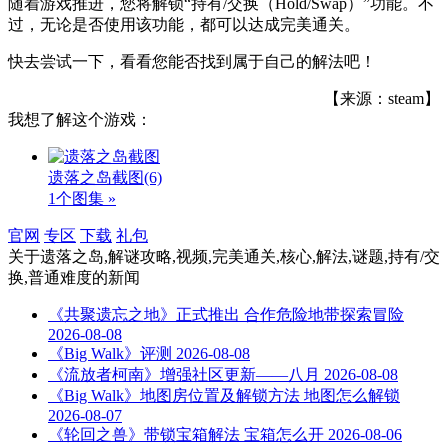
随着游戏推进，您将解锁“持有/交换（Hold/Swap）”功能。不
过，无论是否使用该功能，都可以达成完美通关。
快去尝试一下，看看您能否找到属于自己的解法吧！
【来源：steam】
我想了解这个游戏：
遗落之岛截图
(6)
1个图集 »
官网
专区
下载
礼包
关于
遗落之岛,解谜攻略,视频,完美通关,核心,解法,谜题,持有/交
换,普通难度
的新闻
《共聚遗忘之地》正式推出 合作危险地带探索冒险
2026-08-08
《Big Walk》评测
2026-08-08
《流放者柯南》增强社区更新——八月
2026-08-08
《Big Walk》地图房位置及解锁方法 地图怎么解锁
2026-08-07
《轮回之兽》带锁宝箱解法 宝箱怎么开
2026-08-06