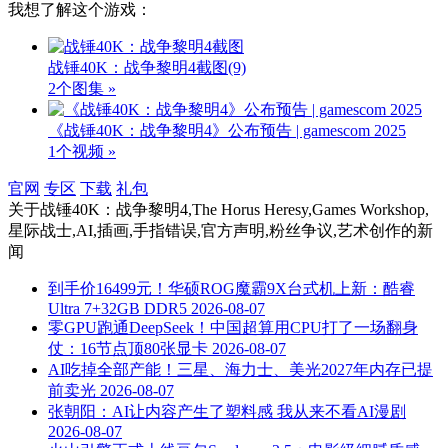
我想了解这个游戏：
战锤40K：战争黎明4截图
(9)
2个图集 »
《战锤40K：战争黎明4》公布预告 | gamescom 2025
1个视频 »
官网
专区
下载
礼包
关于
战锤40K：战争黎明4,The Horus Heresy,Games Workshop,
星际战士,AI,插画,手指错误,官方声明,粉丝争议,艺术创作
的新
闻
到手价16499元！华硕ROG魔霸9X台式机上新：酷睿
Ultra 7+32GB DDR5
2026-08-07
零GPU跑通DeepSeek！中国超算用CPU打了一场翻身
仗：16节点顶80张显卡
2026-08-07
AI吃掉全部产能！三星、海力士、美光2027年内存已提
前卖光
2026-08-07
张朝阳：AI让内容产生了塑料感 我从来不看AI漫剧
2026-08-07