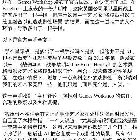
现在，Games Workshop 发布了官方回应，否认使用了 AI。在
Facebook 上发表的一份声明中，这家英国公司承认星际战士
确实多出了一根手指，但表示这是由于艺术家“将模型摄影与
绘画融合以创造戏剧性场景”的结果。而在这一过程中的某个
环节，导致多出了一根手指。
以下是官方声明全文：
“那个星际战士是多出了一根手指吗？是的，但这并不是 AI，
也不是叛变军团发生变异的早期迹象！自 2012 年第一版发布
以来，《战锤40K：战争黎明4: The Horus Heresy》的艺术风
格就涉及艺术家将模型摄影与绘画融合，以营造戏剧性的场
面。在这种情况下，增加了一点意料之外的戏剧性。所以请对
我们的艺术家宽容一些，他们只是（而且完全是）人类。”
这一声明收到了各种评论，包括对 Games Workshop 的信任、
合理的质疑以及各种调侃。
“我压根不相信会有真正的职业艺术家在处理这张画时没发现
自己画了六根手指，”一个人说道，“尤其是考虑到这显然是基
于套装中的特定模型。这看起来就像是你摆好了几个棋子，拍
了张照片，然后让 AI 把它变成一个戏剧性的场景。只有 AI