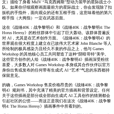
文）描绘了身着 MkIV “马克西姆斯”型动力装甲的星际战士小
队。如果你仔细观察画面最前方的星际战士，你会发现除了扣
扳机的手指外，面向观众的还有五根手指，这意味着他的第六
根手指（大拇指）一定在武器后面。
这在《战锤40K：战争黎明4》和《战锤40K：战争黎明4: The
Horus Heresy》的粉丝群体中引起了巨大轰动。该群体普遍反
对 AI，尤其是在艺术创作方面。《战锤40K：战争黎明4》的
世界观在很大程度上建立在已故伟大艺术家 John Blanche 等人
所绘制的极具感染力且经久不衰的作品之上，他与 Games
Workshop 的其他核心员工共同塑造了这种“阴暗哥特”美学。
这些官方创作的人绘《战锤40K：战争黎明4》插画深受粉丝
喜爱，大多数人对 Games Workshop 本身或其合作伙伴以官方
身份出售或发布的任何带有生成式 AI “艺术”气息的东西都持
保留意见。
的确，Games Workshop 售卖价格昂贵的《战锤40K：战争黎
明4》规则书，其中充满了精美的官方插画和背景设定。任何
关于这些插画是部分或全部由生成式 AI 工具创作的猜测都会
引起社区的公愤——而这正是我们在这次《战锤40K：战争黎
明4: The Horus Heresy》插画事件中所看到的。