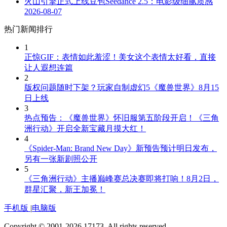
火山引擎正式上线豆包Seedance 2.5：电影级细腻质感
2026-08-07
热门新闻排行
1
正惊GIF：表情如此羞涩！美女这个表情太好看，直接
让人遐想连篇
2
版权问题随时下架？玩家自制虚幻5《魔兽世界》8月15
日上线
3
热点预告：《魔兽世界》怀旧服第五阶段开启！《三角
洲行动》开启全新宝藏月摸大红！
4
《Spider-Man: Brand New Day》新预告预计明日发布，
另有一张新剧照公开
5
《三角洲行动》主播巅峰赛总决赛即将打响！8月2日，
群星汇聚，新王加冕！
手机版
|
电脑版
Copyright © 2001-2026 17173. All rights reserved.