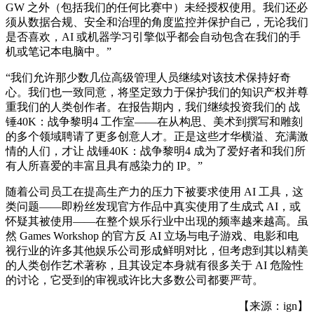
GW 之外（包括我们的任何比赛中）未经授权使用。我们还必
须从数据合规、安全和治理的角度监控并保护自己，无论我们
是否喜欢，AI 或机器学习引擎似乎都会自动包含在我们的手
机或笔记本电脑中。”
“我们允许那少数几位高级管理人员继续对该技术保持好奇
心。我们也一致同意，将坚定致力于保护我们的知识产权并尊
重我们的人类创作者。在报告期内，我们继续投资我们的 战
锤40K：战争黎明4 工作室——在从构思、美术到撰写和雕刻
的多个领域聘请了更多创意人才。正是这些才华横溢、充满激
情的人们，才让 战锤40K：战争黎明4 成为了爱好者和我们所
有人所喜爱的丰富且具有感染力的 IP。”
随着公司员工在提高生产力的压力下被要求使用 AI 工具，这
类问题——即粉丝发现官方作品中真实使用了生成式 AI，或
怀疑其被使用——在整个娱乐行业中出现的频率越来越高。虽
然 Games Workshop 的官方反 AI 立场与电子游戏、电影和电
视行业的许多其他娱乐公司形成鲜明对比，但考虑到其以精美
的人类创作艺术著称，且其设定本身就有很多关于 AI 危险性
的讨论，它受到的审视或许比大多数公司都要严苛。
【来源：ign】