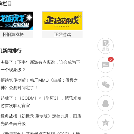
牌栏目
怀旧游戏榜
正经游戏
反馈
门新闻排行
0
夯爆了！下半年新游有点离谱，谁会成为下
一个现象级？
拒绝氪佬垄断！韩厂MMO《宙斯：傲慢之
w
神》公测时间定了！
起猛了！《CODM》×《崩坏3》，腾讯米哈
q
游首次联动官宣！
经典战棋《幻世录 重制版》定档九月，画质
z
光影全面升级
《无畏契约》开发者桌面惊现《CS2》！玩