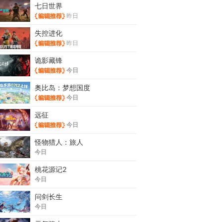
七日世界
昨日
失控进化
昨日
诡影藏锋
今日
奥比岛：梦想国度
今日
远征
今日
怪物猎人：旅人
今日
桃花源记2
今日
问剑长生
今日