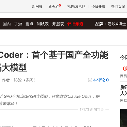
新网游
新页游
礼包/激活码
今日开服
热门页游
国内
手游
盘点
测试表
开服表
怀旧频道
品牌
游戏X博士
魔兽
天堂
aCoder：首个基于国产全功能
今
码大模型
《
王权与
网易
作者：沁沧（实习）
神评论
0
腾
人
产GPU全栈训练代码大模型，性能超越Claude Opus，助
网易
，速来体验！
17173 新闻导语