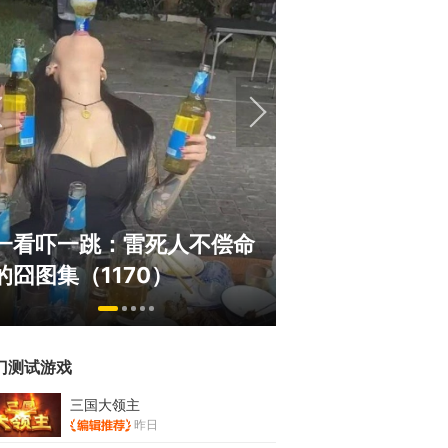
绅士日报：国游
一看吓一跳：雷死人不偿命
拉爆了！大雷熟
的囧图集（1170）
play
门测试游戏
三国大领主
昨日