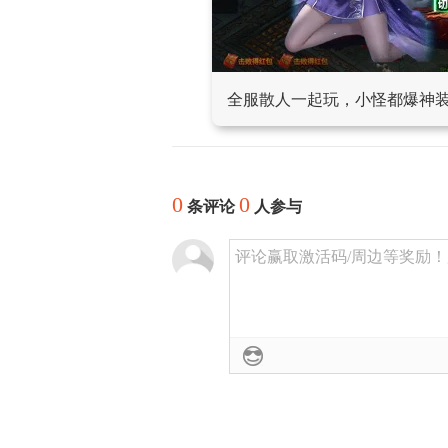
全服散人一起玩，小怪都爆神
0
0
条评论
人参与
评论赢取激活码/周边等奖励！加群