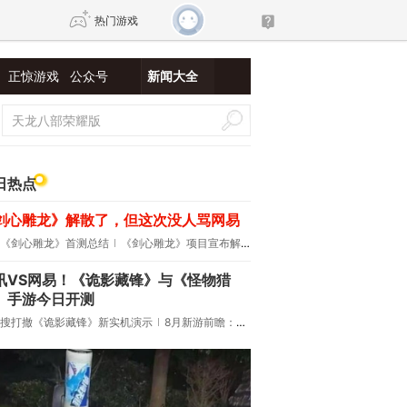
热门游戏
正惊游戏
公众号
新闻大全
DNF
传奇4
剑网3旗舰版
新天龙八部
日热点
剑心雕龙》解散了，但这次没人骂网易
自由
诛仙世界
新仙侠5
《剑心雕龙》首测总结
《剑心雕龙》项目宣布解散
讯VS网易！《诡影藏锋》与《怪物猎
》手游今日开测
搜打撤《诡影藏锋》新实机演示
8月新游前瞻：《诡秘之主》领衔