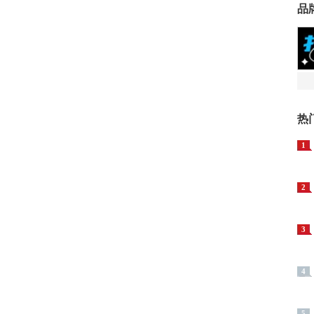
品
热
1
2
3
4
5