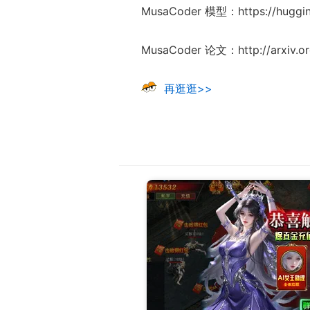
MusaCoder 模型：https://huggin
MusaCoder 论文：http://arxiv.o
再逛逛>>