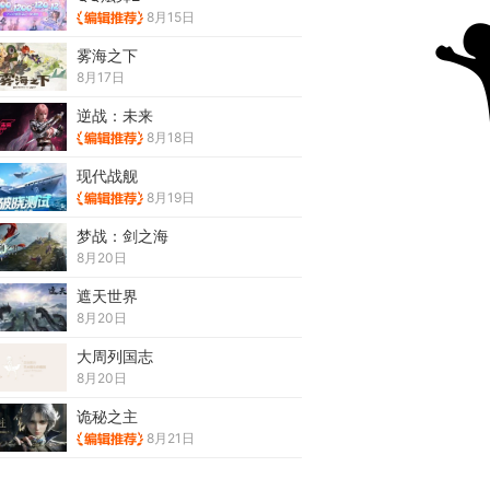
8月15日
雾海之下
8月17日
逆战：未来
8月18日
现代战舰
8月19日
梦战：剑之海
8月20日
遮天世界
8月20日
大周列国志
8月20日
诡秘之主
8月21日