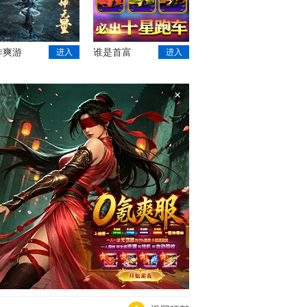
作爽游
谁是首富
进入
进入
×