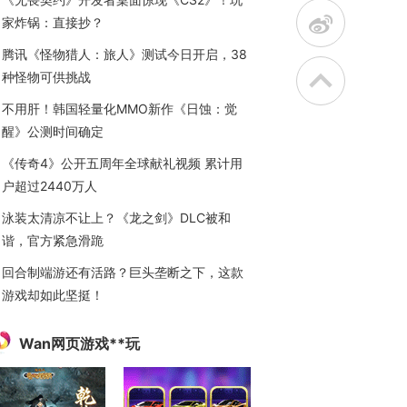
t
家炸锅：直接抄？
腾讯《怪物猎人：旅人》测试今日开启，38
种怪物可供挑战
不用肝！韩国轻量化MMO新作《日蚀：觉
醒》公测时间确定
《传奇4》公开五周年全球献礼视频 累计用
户超过2440万人
泳装太清凉不让上？《龙之剑》DLC被和
谐，官方紧急滑跪
回合制端游还有活路？巨头垄断之下，这款
游戏却如此坚挺！
Wan网页游戏**玩