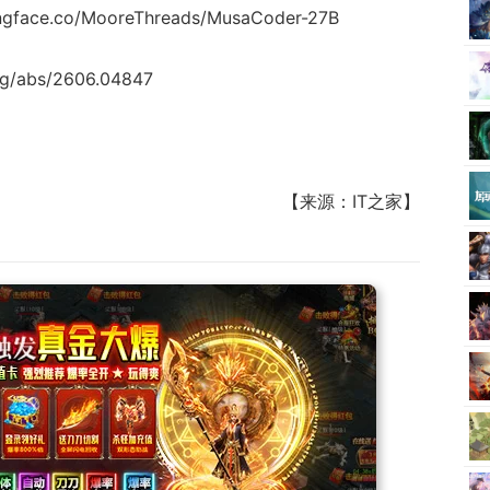
gface.co/MooreThreads/MusaCoder-27B
rg/abs/2606.04847
【来源：IT之家】