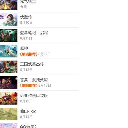
元气骑士
今日
伏魔传
8月10日
盗墓笔记：启程
8月11日
原神
8月12日
三国戏英杰传
8月12日
苍翼：混沌效应
8月13日
诺亚传说口袋版
8月13日
仙山小农
8月14日
QQ炫舞2