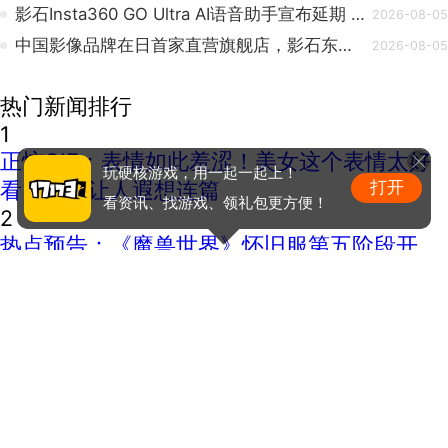
影石Insta360 GO Ultra AI语音助手宣布延期 仍在进行最后打磨
2026-08-05
中国影像品牌在日首家直营旗舰店，影石东京浅草店官宣 8 月 8 日开业
2026-08-05
热门新闻排行
1
正惊GIF：表情如此羞涩！美女这个表情太好
玩硬核游戏，用一起一起上！
看，直接让人遐想连篇
打开
看资讯、找游戏、领礼包更方便！
2
热点预告：《魔兽世界》怀旧服第五阶段开
启！《三角洲行动》开启全新宝藏月摸大红！
3
《Spider-Man: Brand New Day》新预告预计
明日发布，另有一张新剧照公开
4
版权问题随时下架？玩家自制虚幻5《魔兽世
界》8月15日上线