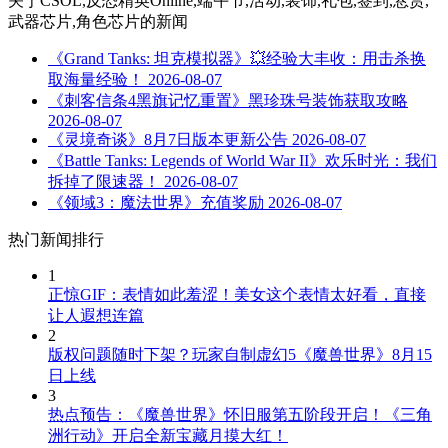
关于
CSOL,反恐精英Online,端午节,活动,装饰,礼包,签到,悬赏,
武器芯片,角色芯片
的新闻
《Grand Tanks: 坦克模拟器》💥经验大丰收：用击杀换
取海量经验！
2026-08-07
《刺客信条4黑旗记忆重置》黑珍珠号装饰获取攻略
2026-08-07
《灵境奇谈》8月7日版本更新公告
2026-08-07
《Battle Tanks: Legends of World War II》欢乐时光：我们
拆掉了限速器！
2026-08-07
《领域3：魔法世界》充值奖励
2026-08-07
热门新闻排行
1
正惊GIF：表情如此羞涩！美女这个表情太好看，直接
让人遐想连篇
2
版权问题随时下架？玩家自制虚幻5《魔兽世界》8月15
日上线
3
热点预告：《魔兽世界》怀旧服第五阶段开启！《三角
洲行动》开启全新宝藏月摸大红！