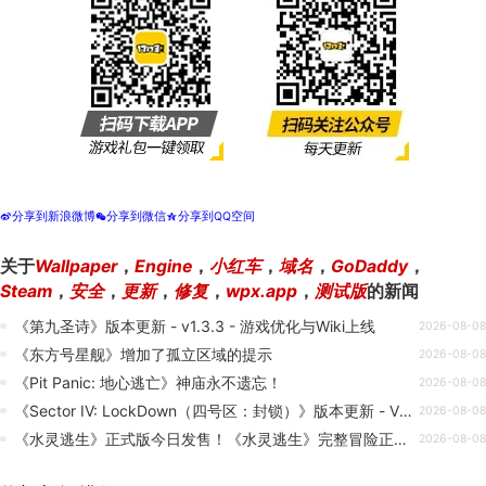
分享到新浪微博
分享到微信
分享到QQ空间
t
w
z
关于
Wallpaper
，
Engine
，
小红车
，
域名
，
GoDaddy
，
Steam
，
安全
，
更新
，
修复
，
wpx.app
，
测试版
的新闻
《第九圣诗》版本更新 - v1.3.3 - 游戏优化与Wiki上线
2026-08-08
《东方号星舰》增加了孤立区域的提示
2026-08-08
《Pit Panic: 地心逃亡》神庙永不遗忘！
2026-08-08
《Sector IV: LockDown（四号区：封锁）》版本更新 - V0.69.1 - 修复护盾拾取导致无法开枪
2026-08-08
《水灵逃生》正式版今日发售！《水灵逃生》完整冒险正式开启
2026-08-08