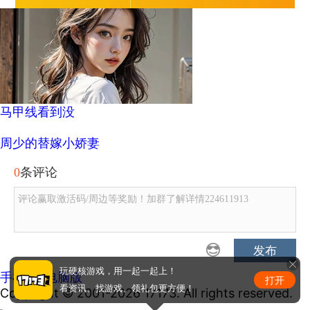
马甲线看到没
周少的替嫁小娇妻
0
条评论
评论赢取激活码/周边等奖励！加群了解详情224611913
发布
玩硬核游戏，用一起一起上！
手机版
|
电脑版
打开
看资讯、找游戏、领礼包更方便！
Copyright © 2001-2026 17173. All rights reserved.