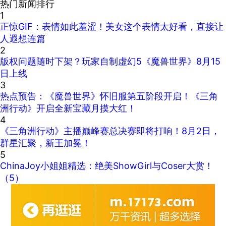
热门新闻排行
1
正惊GIF：表情如此羞涩！美女这个表情太好看，直接让
人遐想连篇
2
版权问题随时下架？玩家自制虚幻5《魔兽世界》8月15
日上线
3
热点预告：《魔兽世界》怀旧服第五阶段开启！《三角
洲行动》开启全新宝藏月摸大红！
4
《三角洲行动》主播巅峰赛总决赛即将打响！8月2日，
群星汇聚，新王加冕！
5
ChinaJoy小姐姐精选：绝美ShowGirl与Coser大赏！
（5）