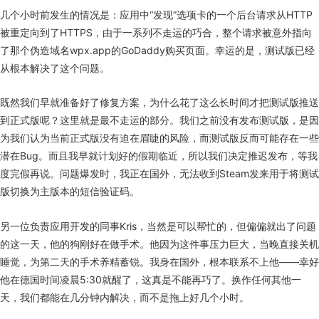
几个小时前发生的情况是：应用中“发现”选项卡的一个后台请求从HTTP
被重定向到了HTTPS，由于一系列不走运的巧合，整个请求被意外指向
了那个伪造域名wpx.app的GoDaddy购买页面。幸运的是，测试版已经
从根本解决了这个问题。
既然我们早就准备好了修复方案，为什么花了这么长时间才把测试版推送
到正式版呢？这里就是最不走运的部分。我们之前没有发布测试版，是因
为我们认为当前正式版没有迫在眉睫的风险，而测试版反而可能存在一些
潜在Bug。而且我早就计划好的假期临近，所以我们决定推迟发布，等我
度完假再说。问题爆发时，我正在国外，无法收到Steam发来用于将测试
版切换为主版本的短信验证码。
另一位负责应用开发的同事Kris，当然是可以帮忙的，但偏偏就出了问题
的这一天，他的狗刚好在做手术。他因为这件事压力巨大，当晚直接关机
睡觉，为第二天的手术养精蓄锐。我身在国外，根本联系不上他——幸好
他在德国时间凌晨5:30就醒了，这真是不能再巧了。换作任何其他一
天，我们都能在几分钟内解决，而不是拖上好几个小时。