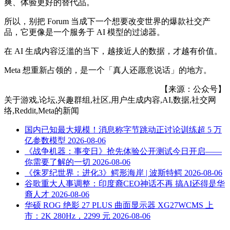
爽、体验更好的替代品。
所以，别把 Forum 当成下一个想要改变世界的爆款社交产
品，它更像是一个服务于 AI 模型的过滤器。
在 AI 生成内容泛滥的当下，越接近人的数据，才越有价值。
Meta 想重新占领的，是一个「真人还愿意说话」的地方。
【来源：公众号】
关于
游戏,论坛,兴趣群组,社区,用户生成内容,AI,数据,社交网
络,Reddit,Meta
的新闻
国内已知最大规模！消息称字节跳动正讨论训练超 5 万
亿参数模型
2026-08-06
《战争机器：事变日》抢先体验公开测试今日开启——
你需要了解的一切
2026-08-06
《侏罗纪世界：进化3》鳄形海岸 | 波斯特鳄
2026-08-06
谷歌重大人事调整：印度裔CEO神话不再 搞AI还得是华
裔人才
2026-08-06
华硕 ROG 绝影 27 PLUS 曲面显示器 XG27WCMS 上
市：2K 280Hz，2299 元
2026-08-06