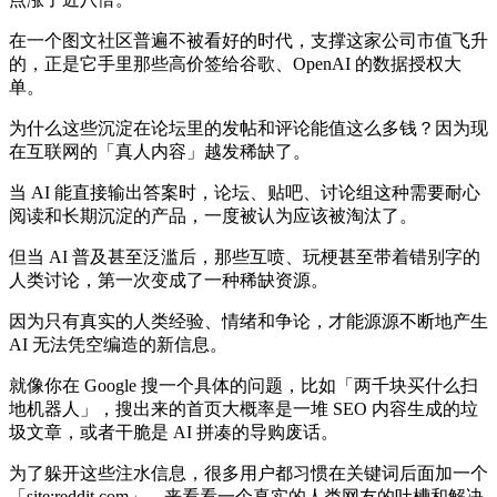
在一个图文社区普遍不被看好的时代，支撑这家公司市值飞升
的，正是它手里那些高价签给谷歌、OpenAI 的数据授权大
单。
为什么这些沉淀在论坛里的发帖和评论能值这么多钱？因为现
在互联网的「真人内容」越发稀缺了。
当 AI 能直接输出答案时，论坛、贴吧、讨论组这种需要耐心
阅读和长期沉淀的产品，一度被认为应该被淘汰了。
但当 AI 普及甚至泛滥后，那些互喷、玩梗甚至带着错别字的
人类讨论，第一次变成了一种稀缺资源。
因为只有真实的人类经验、情绪和争论，才能源源不断地产生
AI 无法凭空编造的新信息。
就像你在 Google 搜一个具体的问题，比如「两千块买什么扫
地机器人」，搜出来的首页大概率是一堆 SEO 内容生成的垃
圾文章，或者干脆是 AI 拼凑的导购废话。
为了躲开这些注水信息，很多用户都习惯在关键词后面加一个
「site:reddit.com」。来看看一个真实的人类网友的吐槽和解决