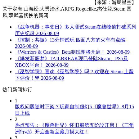
【来源：游民星空】
关于
定海,山海经,大禹治水,ARPG,Roguelike,杰仕登,Steam,国
风,双武器切换
的新闻
《战争机器：事变日》多人测试Steam在线峰值打破系列
历史纪录
2026-08-09
《控制：共振》13分钟试玩 四面八方的火车有点酷
2026-08-09
《Warriors & Castles》Beta测试即将开启！
2026-08-09
《爆发新噩梦》TAILBREAK现已登陆Steam、PS5及
XBOX平台！
2026-08-09
《巫智学院》喜欢《巫智学院》吗？欢迎在 Steam 上留
下评价！💙
2026-08-09
热门新闻排行
1
版权问题随时下架？玩家自制虚幻5《魔兽世界》8月15
日上线
2
热点预告：《魔兽世界》怀旧服第五阶段开启！《三角
洲行动》开启全新宝藏月摸大红！
3