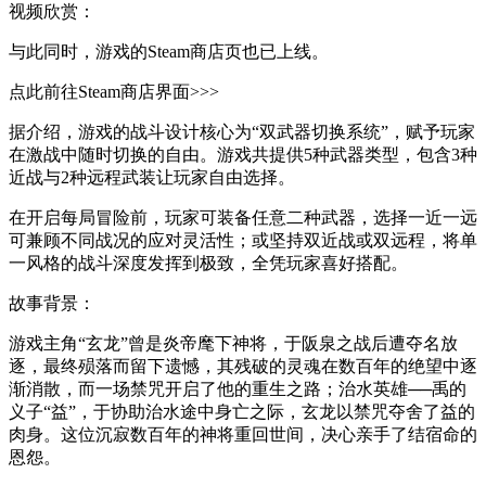
视频欣赏：
与此同时，游戏的Steam商店页也已上线。
点此前往Steam商店界面>>>
据介绍，游戏的战斗设计核心为“双武器切换系统”，赋予玩家
在激战中随时切换的自由。游戏共提供5种武器类型，包含3种
近战与2种远程武装让玩家自由选择。
在开启每局冒险前，玩家可装备任意二种武器，选择一近一远
可兼顾不同战况的应对灵活性；或坚持双近战或双远程，将单
一风格的战斗深度发挥到极致，全凭玩家喜好搭配。
故事背景：
游戏主角“玄龙”曾是炎帝麾下神将，于阪泉之战后遭夺名放
逐，最终殒落而留下遗憾，其残破的灵魂在数百年的绝望中逐
渐消散，而一场禁咒开启了他的重生之路；治水英雄──禹的
义子“益”，于协助治水途中身亡之际，玄龙以禁咒夺舍了益的
肉身。这位沉寂数百年的神将重回世间，决心亲手了结宿命的
恩怨。