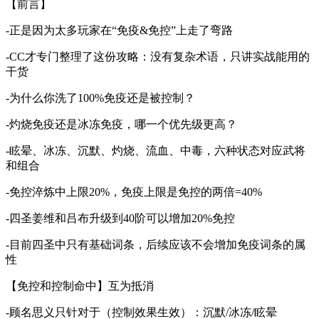
【前言】
-正是因为太多玩家在“免疫&免控”上走了弯路
-CC才专门整理了这份攻略：没有复杂术语，只讲实战能用的
干货
-为什么你洗了100%免疫还是被控制？
-灼烧免疫还是冰冻免疫，哪一个优先级更高？
-眩晕、冰冻、沉默、灼烧、流血、中毒，六种状态对应武将
和组合
-免控淬炼中上限20%，免疫上限是免控的两倍=40%
-四圣姜维和吕布升级到40阶可以增加20%免控
-目前四圣中只有基础词条，后续应该不会增加免疫词条的属
性
【免控和控制命中】互为抵消
-顾名思义只针对于（控制效果生效）：沉默/冰冻/眩晕