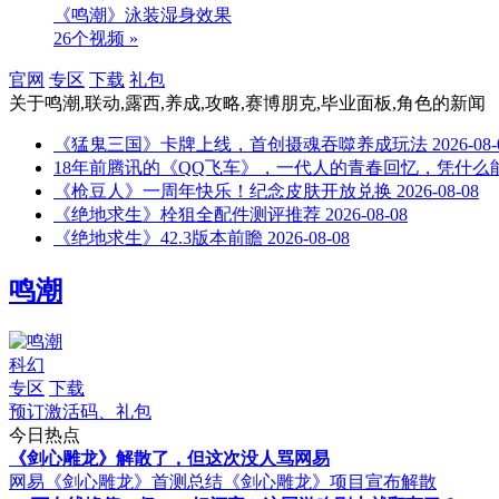
《鸣潮》泳装湿身效果
26个视频 »
官网
专区
下载
礼包
关于
鸣潮,联动,露西,养成,攻略,赛博朋克,毕业面板,角色
的新闻
《猛鬼三国》卡牌上线，首创摄魂吞噬养成玩法
2026-08-
18年前腾讯的《QQ飞车》，一代人的青春回忆，凭什么
《枪豆人》一周年快乐！纪念皮肤开放兑换
2026-08-08
《绝地求生》栓狙全配件测评推荐
2026-08-08
《绝地求生》42.3版本前瞻
2026-08-08
鸣潮
科幻
专区
下载
预订激活码、礼包
今日热点
《剑心雕龙》解散了，但这次没人骂网易
网易《剑心雕龙》首测总结
《剑心雕龙》项目宣布解散