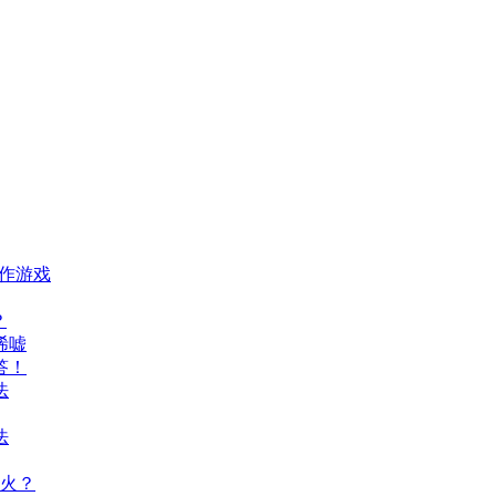
动作游戏
？
唏嘘
答！
法
法
火？