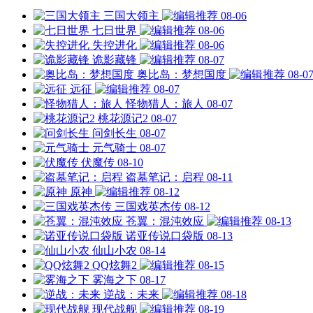
三国大领主
08-06
七日世界
08-06
失控进化
08-06
诡影藏锋
08-07
奥比岛：梦想国度
08-0
远征
08-07
怪物猎人：旅人
08-07
桃花源记2
08-07
问剑长生
08-07
元气骑士
08-07
伏魔传
08-10
盗墓笔记：启程
08-11
原神
08-12
三国戏英杰传
08-12
苍翼：混沌效应
08-13
诺亚传说口袋版
08-13
仙山小农
08-14
QQ炫舞2
08-15
雾海之下
08-17
逆战：未来
08-18
现代战舰
08-19