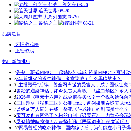
梦战：剑之海
08-20
遮天世界
08-20
大周列国志
08-20
诡秘之主
08-21
品牌栏目
怀旧游戏榜
正经游戏
热门新闻排行
1
告别上班式MMO！《激战3》或成“轻量MMO”？爽过
2
8年前爆火的求生神作，究竟隐藏了什么黑暗故事？
3
“主播毁号”后续，曾全网声援的受害人，成了圈钱狂魔
4
曾经的逆袭神话，如今负责人离职，《尘白禁区》令人
5
2026年《燕云十六声》战令值得买么？一个视频给你解
6
三国题材《猛鬼三国》公测上线，首创摄魂吞噬养成玩
7
曾经60万人同时在线，杀死《斗战神》的到底是什么？
8
宝可梦也有网游了？粉丝自制《绿宝石》，内置公会玩
9
悬疑惊悚味拉满！AI志怪新作《民国诡事》深度试玩！
10
网易曾经的吃鸡神作，国内凉了后，为何能在小日子爆