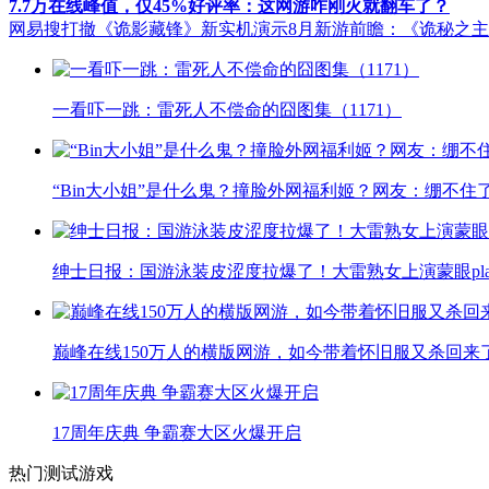
7.7万在线峰值，仅45%好评率：这网游咋刚火就翻车了？
网易搜打撤《诡影藏锋》新实机演示
8月新游前瞻：《诡秘之
一看吓一跳：雷死人不偿命的囧图集（1171）
“Bin大小姐”是什么鬼？撞脸外网福利姬？网友：绷不住
绅士日报：国游泳装皮涩度拉爆了！大雷熟女上演蒙眼pla
巅峰在线150万人的横版网游，如今带着怀旧服又杀回来
17周年庆典 争霸赛大区火爆开启
热门测试游戏