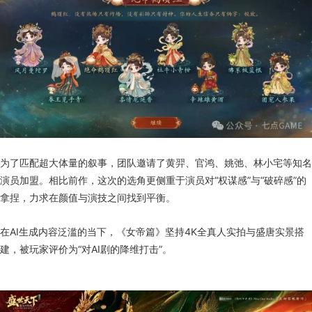
《女帝篇》还捕捉到了当代玩家强烈的分享欲与自我审视心理。游戏内置
了一套深度数据追踪系统，当玩家通关登基后，系统将根据玩家在权谋博
弈、危机决策中的表现，生成一份专属的“帝王人格评估报告”。
你是算无遗策的绝命鹤顶红，还是至情至性的风月曼陀罗？亦或是只为登
顶的卷王见手青？这种极具网感的诊断书式设计，精准击中了玩家的社交
分享需求。