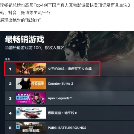
就是这样一款国产游戏在发售不到1小时就光速拿下了国区畅销榜Top1全