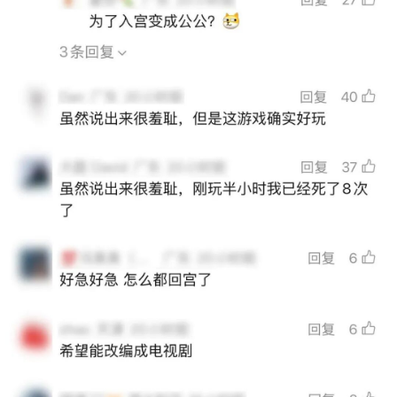
前作登上2025年国游销量榜第二
过去几年，短剧验证了
宫廷、逆袭、爽文叙事的吸量能力
而真人互动影游则将这种内容进一步游戏化
它的受众不是传统游戏用户
而是“游戏用户、短剧用户、
女性向内容用户、互动影视用户”的交叉盘