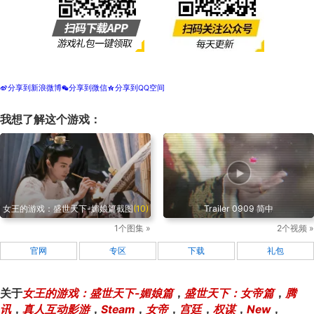
再逛逛>>
【来源：公众号】