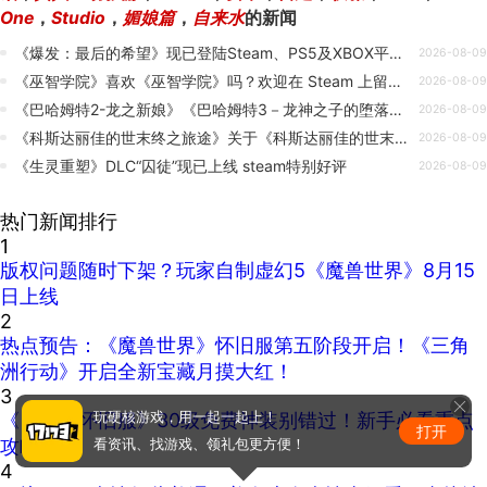
分享到新浪微博
分享到微信
分享到QQ空间
t
w
z
我想了解这个游戏：
女王的游戏：盛世天下-媚娘篇截图
(10)
Trailer 0909 简中
1个图集 »
2个视频 »
官网
专区
下载
礼包
玩硬核游戏，用一起一起上！
打开
看资讯、找游戏、领礼包更方便！
关于
女王的游戏：盛世天下-媚娘篇
，
盛世天下：女帝篇
，
腾
讯
，
真人互动影游
，
Steam
，
女帝
，
宫廷
，
权谋
，
New
，