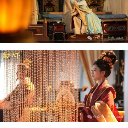
体量几乎是前作的两倍