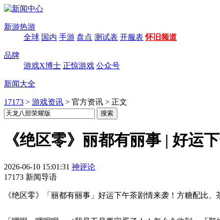
新游热游
全球
国内
手游
盘点
测试表
开服表
怀旧频道
品牌
游戏X博士
正惊游戏
公众号
新闻大全
17173
>
游戏资讯
>
官方资讯
>
正文
《绝区零》丽都有丽事 | 好运
2026-06-10 15:01:31
神评论
17173 新闻导语
《绝区零》「丽都有丽事」好运下午茶剧情来袭！方糖配比、