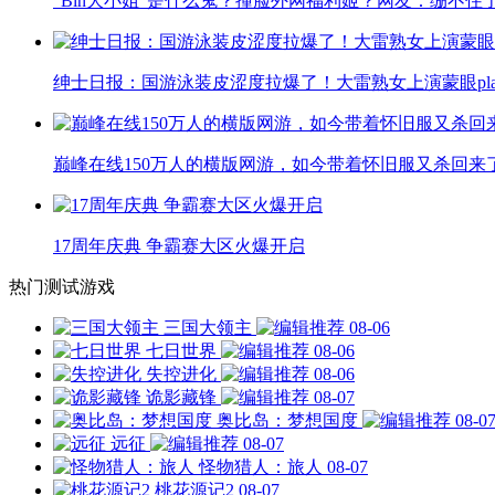
“Bin大小姐”是什么鬼？撞脸外网福利姬？网友：绷不住
绅士日报：国游泳装皮涩度拉爆了！大雷熟女上演蒙眼pla
巅峰在线150万人的横版网游，如今带着怀旧服又杀回来
17周年庆典 争霸赛大区火爆开启
热门测试游戏
三国大领主
08-06
七日世界
08-06
失控进化
08-06
诡影藏锋
08-07
奥比岛：梦想国度
08-0
远征
08-07
怪物猎人：旅人
08-07
桃花源记2
08-07