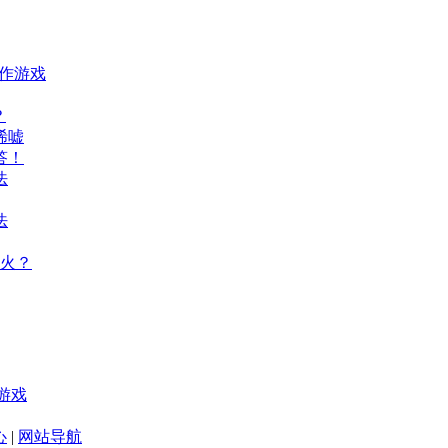
动作游戏
？
唏嘘
答！
法
法
火？
游戏
心
|
网站导航