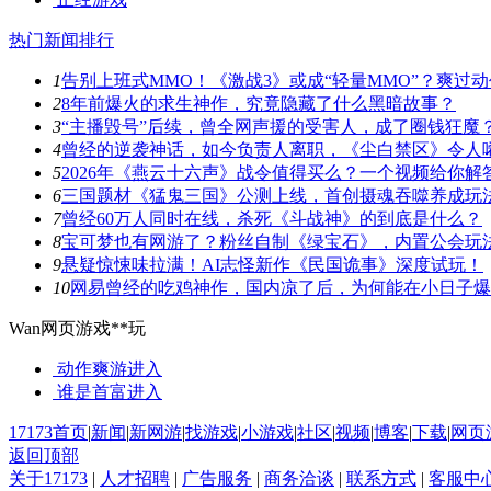
热门新闻排行
1
告别上班式MMO！《激战3》或成“轻量MMO”？爽过
2
8年前爆火的求生神作，究竟隐藏了什么黑暗故事？
3
“主播毁号”后续，曾全网声援的受害人，成了圈钱狂魔
4
曾经的逆袭神话，如今负责人离职，《尘白禁区》令人
5
2026年《燕云十六声》战令值得买么？一个视频给你解
6
三国题材《猛鬼三国》公测上线，首创摄魂吞噬养成玩
7
曾经60万人同时在线，杀死《斗战神》的到底是什么？
8
宝可梦也有网游了？粉丝自制《绿宝石》，内置公会玩
9
悬疑惊悚味拉满！AI志怪新作《民国诡事》深度试玩！
10
网易曾经的吃鸡神作，国内凉了后，为何能在小日子爆
Wan网页游戏**玩
动作爽游
进入
谁是首富
进入
17173首页
|
新闻
|
新网游
|
找游戏
|
小游戏
|
社区
|
视频
|
博客
|
下载
|
网页
返回顶部
关于17173
|
人才招聘
|
广告服务
|
商务洽谈
|
联系方式
|
客服中