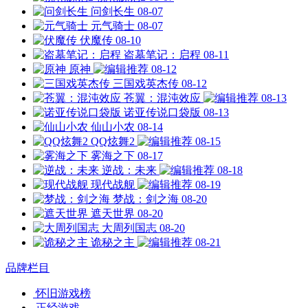
问剑长生
08-07
元气骑士
08-07
伏魔传
08-10
盗墓笔记：启程
08-11
原神
08-12
三国戏英杰传
08-12
苍翼：混沌效应
08-13
诺亚传说口袋版
08-13
仙山小农
08-14
QQ炫舞2
08-15
雾海之下
08-17
逆战：未来
08-18
现代战舰
08-19
梦战：剑之海
08-20
遮天世界
08-20
大周列国志
08-20
诡秘之主
08-21
品牌栏目
怀旧游戏榜
正经游戏