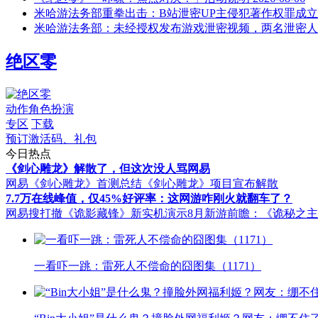
米哈游法务部重拳出击：B站泄密UP主侵犯著作权罪成立
米哈游法务部：未经授权发布游戏泄密视频，两名泄密人
绝区零
动作角色扮演
专区
下载
预订激活码、礼包
今日热点
《剑心雕龙》解散了，但这次没人骂网易
网易《剑心雕龙》首测总结
《剑心雕龙》项目宣布解散
7.7万在线峰值，仅45%好评率：这网游咋刚火就翻车了？
网易搜打撤《诡影藏锋》新实机演示
8月新游前瞻：《诡秘之
一看吓一跳：雷死人不偿命的囧图集（1171）