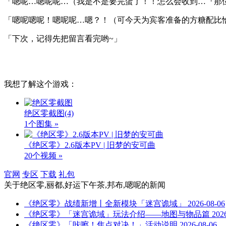
「嗯呢…嗯呢呢…（我是不是要完蛋了！！怎么会收到…『那
「嗯呢嗯呢！嗯呢呢…嗯？！（可今天为宾客准备的方糖配比恰
「下次，记得先把留言看完哟~」
我想了解这个游戏：
绝区零截图
(4)
1个图集 »
《绝区零》2.6版本PV | 旧梦的安可曲
20个视频 »
官网
专区
下载
礼包
关于
绝区零,丽都,好运下午茶,邦布,嗯呢
的新闻
《绝区零》战绩新增丨全新模块「迷宫诡域」
2026-08-06
《绝区零》「迷宫诡域」玩法介绍——地图与物品篇
202
《绝区零》「咔嚓！焦点对决！」活动说明
2026-08-06