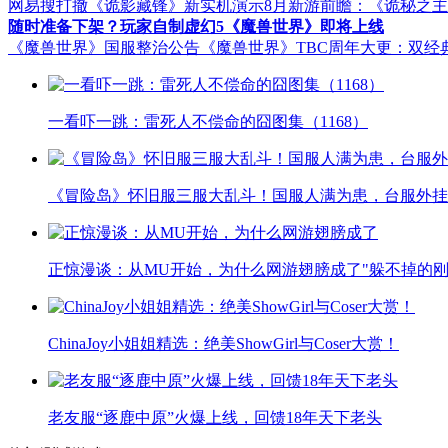
网易搜打撤《诡影藏锋》新实机演示
8月新游前瞻：《诡秘之
随时准备下架？玩家自制虚幻5《魔兽世界》即将上线
《魔兽世界》国服整治公告
《魔兽世界》TBC周年大更：双经
一看吓一跳：雷死人不偿命的囧图集（1168）
《冒险岛》怀旧服三服大乱斗！国服人满为患，台服外挂
正惊漫谈：从MU开始，为什么网游翅膀成了"躲不掉的刚
ChinaJoy小姐姐精选：绝美ShowGirl与Coser大赏！
老友服“逐鹿中原”火爆上线，回馈18年天下老头