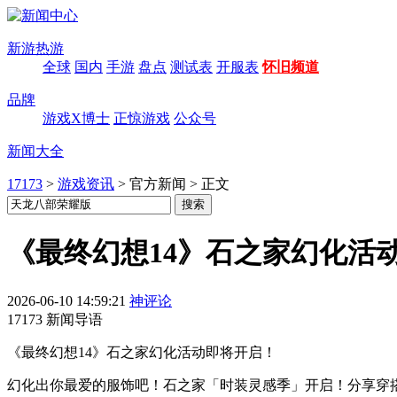
新游热游
全球
国内
手游
盘点
测试表
开服表
怀旧频道
品牌
游戏X博士
正惊游戏
公众号
新闻大全
17173
>
游戏资讯
>
官方新闻
>
正文
《最终幻想14》石之家幻化活
2026-06-10 14:59:21
神评论
17173 新闻导语
《最终幻想14》石之家幻化活动即将开启！
幻化出你最爱的服饰吧！石之家「时装灵感季」开启！分享穿