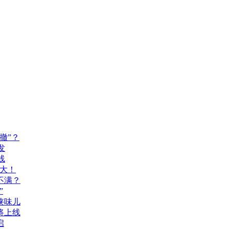
撤”？
发
线
乃大！
不满？
”
侠味儿
即将上线
启