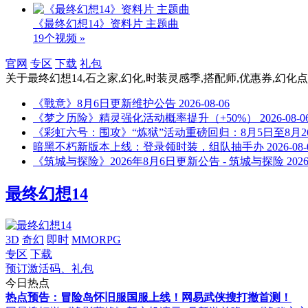
《最终幻想14》资料片 主题曲
19个视频 »
官网
专区
下载
礼包
关于
最终幻想14,石之家,幻化,时装灵感季,搭配师,优惠券,幻化
《戰意》8月6日更新维护公告
2026-08-06
《梦之历险》精灵强化活动概率提升（+50%）
2026-08-0
《彩虹六号：围攻》“炼狱”活动重磅回归：8月5日至8月
暗黑不朽新版本上线：登录领时装，组队抽手办
2026-08-
《筑城与探险》2026年8月6日更新公告 - 筑城与探险
2026
最终幻想14
3D
奇幻
即时
MMORPG
专区
下载
预订激活码、礼包
今日热点
热点预告：冒险岛怀旧服国服上线！网易武侠搜打撤首测！