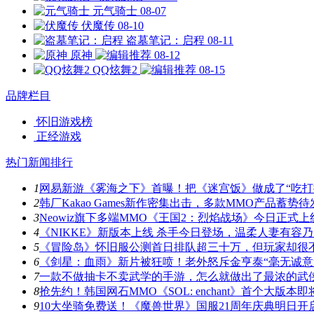
元气骑士
08-07
伏魔传
08-10
盗墓笔记：启程
08-11
原神
08-12
QQ炫舞2
08-15
品牌栏目
怀旧游戏榜
正经游戏
热门新闻排行
1
网易新游《雾海之下》首曝！把《迷宫饭》做成了“吃打
2
韩厂Kakao Games新作密集出击，多款MMO产品蓄势待
3
Neowiz旗下多端MMO《王国2：烈焰战场》今日正式上
4
《NIKKE》新版本上线 杀手今日登场，温柔人妻有容
5
《冒险岛》怀旧服公测首日排队超三十万，但玩家却很
6
《剑星：血雨》新片被狂喷！老外怒斥金亨泰“毫无诚意
7
一款不做抽卡不卖武学的手游，怎么就做出了最浓的武
8
抢先约！韩国网石MMO《SOL: enchant》首个大版本
9
10大坐骑免费送！《魔兽世界》国服21周年庆典明日开