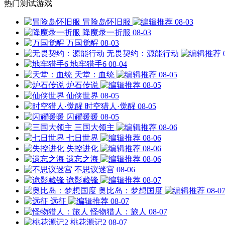
热门测试游戏
冒险岛怀旧服
08-03
降魔录一折服
08-03
万国觉醒
08-03
无畏契约：源能行动
地牢猎手6
08-04
天堂：血统
08-05
炉石传说
08-05
仙侠世界
08-05
时空猎人·觉醒
08-05
闪耀暖暖
08-05
三国大领主
08-06
七日世界
08-06
失控进化
08-06
遗忘之海
08-06
不思议迷宫
08-06
诡影藏锋
08-07
奥比岛：梦想国度
08-0
远征
08-07
怪物猎人：旅人
08-07
桃花源记2
08-07