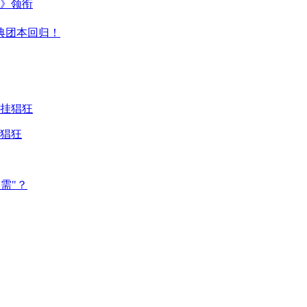
主》领衔
典团本回归！
猖狂
需"？