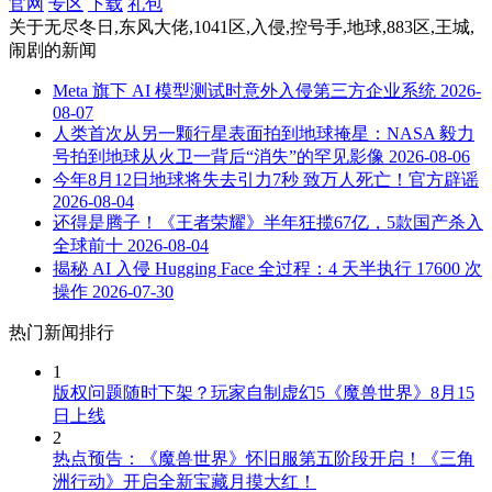
官网
专区
下载
礼包
关于
无尽冬日,东风大佬,1041区,入侵,控号手,地球,883区,王城,
闹剧
的新闻
Meta 旗下 AI 模型测试时意外入侵第三方企业系统
2026-
08-07
人类首次从另一颗行星表面拍到地球掩星：NASA 毅力
号拍到地球从火卫一背后“消失”的罕见影像
2026-08-06
今年8月12日地球将失去引力7秒 致万人死亡！官方辟谣
2026-08-04
还得是腾子！《王者荣耀》半年狂揽67亿，5款国产杀入
全球前十
2026-08-04
揭秘 AI 入侵 Hugging Face 全过程：4 天半执行 17600 次
操作
2026-07-30
热门新闻排行
1
版权问题随时下架？玩家自制虚幻5《魔兽世界》8月15
日上线
2
热点预告：《魔兽世界》怀旧服第五阶段开启！《三角
洲行动》开启全新宝藏月摸大红！