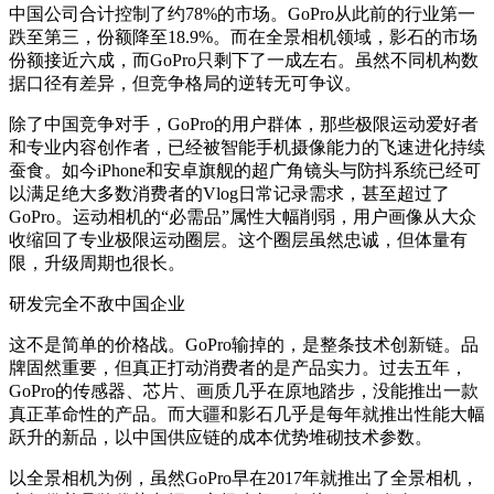
中国公司合计控制了约78%的市场。GoPro从此前的行业第一
跌至第三，份额降至18.9%。而在全景相机领域，影石的市场
份额接近六成，而GoPro只剩下了一成左右。虽然不同机构数
据口径有差异，但竞争格局的逆转无可争议。
除了中国竞争对手，GoPro的用户群体，那些极限运动爱好者
和专业内容创作者，已经被智能手机摄像能力的飞速进化持续
蚕食。如今iPhone和安卓旗舰的超广角镜头与防抖系统已经可
以满足绝大多数消费者的Vlog日常记录需求，甚至超过了
GoPro。运动相机的“必需品”属性大幅削弱，用户画像从大众
收缩回了专业极限运动圈层。这个圈层虽然忠诚，但体量有
限，升级周期也很长。
研发完全不敌中国企业
这不是简单的价格战。GoPro输掉的，是整条技术创新链。品
牌固然重要，但真正打动消费者的是产品实力。过去五年，
GoPro的传感器、芯片、画质几乎在原地踏步，没能推出一款
真正革命性的产品。而大疆和影石几乎是每年就推出性能大幅
跃升的新品，以中国供应链的成本优势堆砌技术参数。
以全景相机为例，虽然GoPro早在2017年就推出了全景相机，