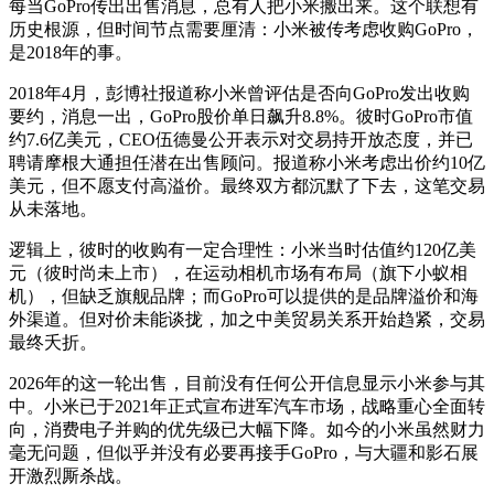
每当GoPro传出出售消息，总有人把小米搬出来。这个联想有
历史根源，但时间节点需要厘清：小米被传考虑收购GoPro，
是2018年的事。
2018年4月，彭博社报道称小米曾评估是否向GoPro发出收购
要约，消息一出，GoPro股价单日飙升8.8%。彼时GoPro市值
约7.6亿美元，CEO伍德曼公开表示对交易持开放态度，并已
聘请摩根大通担任潜在出售顾问。报道称小米考虑出价约10亿
美元，但不愿支付高溢价。最终双方都沉默了下去，这笔交易
从未落地。
逻辑上，彼时的收购有一定合理性：小米当时估值约120亿美
元（彼时尚未上市），在运动相机市场有布局（旗下小蚁相
机），但缺乏旗舰品牌；而GoPro可以提供的是品牌溢价和海
外渠道。但对价未能谈拢，加之中美贸易关系开始趋紧，交易
最终夭折。
2026年的这一轮出售，目前没有任何公开信息显示小米参与其
中。小米已于2021年正式宣布进军汽车市场，战略重心全面转
向，消费电子并购的优先级已大幅下降。如今的小米虽然财力
毫无问题，但似乎并没有必要再接手GoPro，与大疆和影石展
开激烈厮杀战。