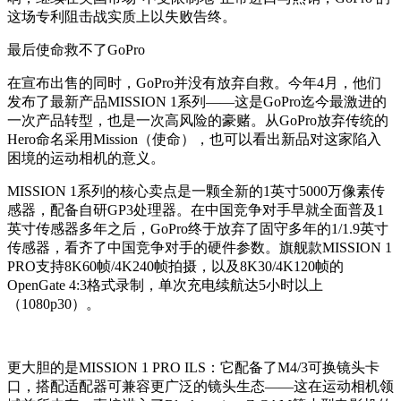
这场专利阻击战实质上以失败告终。
最后使命救不了GoPro
在宣布出售的同时，GoPro并没有放弃自救。今年4月，他们
发布了最新产品MISSION 1系列——这是GoPro迄今最激进的
一次产品转型，也是一次高风险的豪赌。从GoPro放弃传统的
Hero命名采用Mission（使命），也可以看出新品对这家陷入
困境的运动相机的意义。
MISSION 1系列的核心卖点是一颗全新的1英寸5000万像素传
感器，配备自研GP3处理器。在中国竞争对手早就全面普及1
英寸传感器多年之后，GoPro终于放弃了固守多年的1/1.9英寸
传感器，看齐了中国竞争对手的硬件参数。旗舰款MISSION 1
PRO支持8K60帧/4K240帧拍摄，以及8K30/4K120帧的
OpenGate 4:3格式录制，单次充电续航达5小时以上
（1080p30）。
更大胆的是MISSION 1 PRO ILS：它配备了M4/3可换镜头卡
口，搭配适配器可兼容更广泛的镜头生态——这在运动相机领