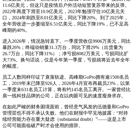
11.6亿美元，但这只是疫情后户外活动短暂复苏带来的反弹。
2022年再度下滑至10.9亿美元，2023年勉强守住10亿美元关
口，2024年则跌至8.01亿美元，同比下降20%。到了2025年，
全年营收进一步萎缩至6.51亿美元，同比下降19%，已不足高
峰期的40%。
进入2026年，情况急转直下。一季度营收仅9906万美元，同比
暴跌26%；终端动销量31.3万台，同比下滑29%（出货量为
26.7万台，同比下降31%）；净亏损8082万美元，亏损同比扩
大73%。换句话说，仅是今年第一季度，亏损就将近去年全年
的幅度。
员工人数同样印证了衰落轨迹。高峰期GoPro拥有逾1500名员
工，2019年末已降至926人，2026年4月宣布再裁员23%，以第
一季度末631名员工计算，将有约145名员工离开。一家曾经比
肩一线科技品牌的公司，正在以肉眼可见的速度瘦身求存。
在如此严峻的财务困境面前，曾经意气风发的伍德曼和GoPro
管理层也不得不承认失败。他们在财报中罕见地披露：“对持
续经营能力存在重大疑虑（substantial doubt）”——这是上市
公司可能面临破产时才会使用的措辞。