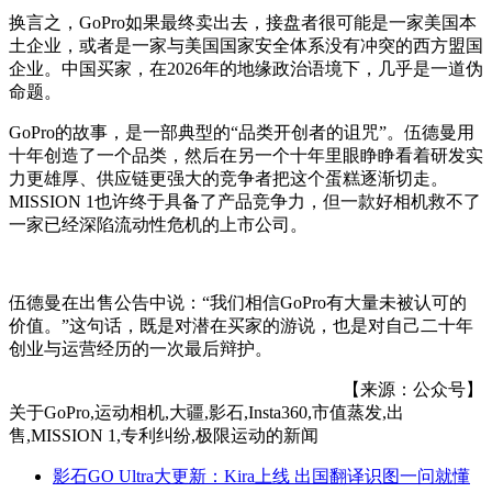
换言之，GoPro如果最终卖出去，接盘者很可能是一家美国本
土企业，或者是一家与美国国家安全体系没有冲突的西方盟国
企业。中国买家，在2026年的地缘政治语境下，几乎是一道伪
命题。
GoPro的故事，是一部典型的“品类开创者的诅咒”。伍德曼用
十年创造了一个品类，然后在另一个十年里眼睁睁看着研发实
力更雄厚、供应链更强大的竞争者把这个蛋糕逐渐切走。
MISSION 1也许终于具备了产品竞争力，但一款好相机救不了
一家已经深陷流动性危机的上市公司。
伍德曼在出售公告中说：“我们相信GoPro有大量未被认可的
价值。”这句话，既是对潜在买家的游说，也是对自己二十年
创业与运营经历的一次最后辩护。
【来源：公众号】
关于
GoPro,运动相机,大疆,影石,Insta360,市值蒸发,出
售,MISSION 1,专利纠纷,极限运动
的新闻
影石GO Ultra大更新：Kira上线 出国翻译识图一问就懂