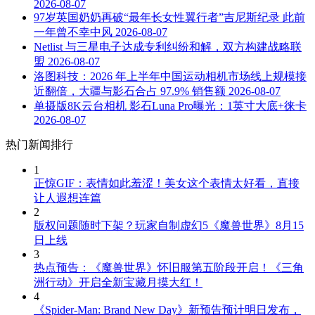
2026-08-07
97岁英国奶奶再破“最年长女性翼行者”吉尼斯纪录 此前
一年曾不幸中风
2026-08-07
Netlist 与三星电子达成专利纠纷和解，双方构建战略联
盟
2026-08-07
洛图科技：2026 年上半年中国运动相机市场线上规模接
近翻倍，大疆与影石合占 97.9% 销售额
2026-08-07
单摄版8K云台相机 影石Luna Pro曝光：1英寸大底+徕卡
2026-08-07
热门新闻排行
1
正惊GIF：表情如此羞涩！美女这个表情太好看，直接
让人遐想连篇
2
版权问题随时下架？玩家自制虚幻5《魔兽世界》8月15
日上线
3
热点预告：《魔兽世界》怀旧服第五阶段开启！《三角
洲行动》开启全新宝藏月摸大红！
4
《Spider-Man: Brand New Day》新预告预计明日发布，