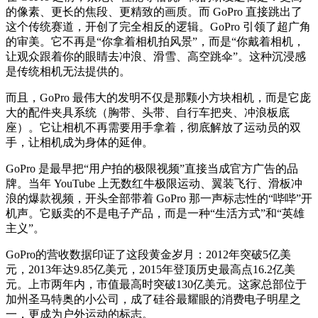
的像素、更长的焦段、更精致的画质。而 GoPro 直接跳出了
这个传统赛道，开创了完全相反的逻辑。GoPro 引领了超广角
的审美。它不再是“你拿着相机拍风景”，而是“你戴着相机，
让观众跟着你的眼睛去冲浪、滑雪、高空跳伞”。这种沉浸感
是传统相机无法提供的。
而且，GoPro 最伟大的发明不仅是那颗小方块相机，而是它庞
大的配件夹具系统（胸带、头带、自行车把夹、冲浪板底
座）。它让相机不再需要用手拿着，彻底解放了运动员的双
手，让相机成为身体的延伸。
GoPro 是最早把“用户拍的极限视频”直接当成官方广告的品
牌。当年 YouTube 上无数红牛极限运动、翼装飞行、滑板冲
浪的爆款视频，开头全部带着 GoPro 那一声标志性的“哔哔”开
机声。它贩卖的不是电子产品，而是一种“生活方式”和“英雄
主义”。
GoPro的营收数据印证了这段黄金岁月：2012年突破5亿美
元，2013年达9.85亿美元，2015年登顶历史最高点16.2亿美
元。上市两年内，市值最高时突破130亿美元。这家总部位于
加州圣马特奥的小公司，成了硅谷最耀眼的消费电子明星之
一，更成为户外运动的标志。