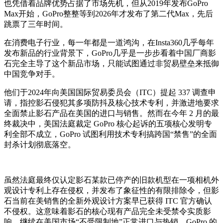
也凭借着品牌优势占据了市场先机，但从2019年发布GoPro
Max开始，GoPro整整等到2026年才发布了第二代Max，先后
跳票了三年时间。
在消费电子行业，每一年都是一道鸿沟，在Insta360几乎每年
发布新品的行业背景下，GoPro几乎是一步步看着中国厂商影
石完全主导了这个新品市场，只能试图通过非贸易壁垒来抵御
中国竞争对手。
他们于2024年向美国国际贸易委员会（ITC）提起 337 调查申
请，指控影石侵犯其多项防抖及核心技术专利，并激进地要求
全面禁止影石产品在美国的进口与销售。然而在今年 2 月的最
终裁决中，美国法庭裁定 GoPro 核心起诉的五项核心发明专
利全部不成立，GoPro 试图利用技术专利搞跨国“禁售”的全面
封杀计划彻底落空。
虽然法庭最终仅认定影石某款已停产的旧款机型在一项相机外
观设计专利上存在侵权，并发布了象征性的有限排除令，但影
石当前在美销售的全新外观设计方案早已获得 ITC 官方确认
不侵权。这意味着影石的核心现有产品完全未受禁令实质影
响，继续在美国市场“不受限制地”正常进口与热销，GoPro 的