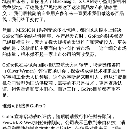
域前所未有，直接进入了Blackmagic、Z CAM等小型电影机的
竞争腹地。伍德曼也罕见地表达了这次新品发布的战略意
义：“我们最挑剔的专业用户多年来一直要求我们做这条产品
线，我们终于交付了。”
然而，MISSION 1系列无论多么惊艳，都难以从根本上解决
GoPro面临的结构性困境。在产品发布时，GoPro的财务状况
已经捉襟见肘，无力支撑大规模的渠道推广和营销投入。更关
键的是，这款相机主要面向专业创作者市场——这个细分市场
的体量，根本撑不起一家上市公司的营收复苏。
GoPro也在尝试向国防和航空航天方向转型，聘请奥纬咨询
（Oliver Wyman）评估市场机会，探索将成像技术和IP应用于
军事和工业无人机领域。这个故事听起来吸引人，但从消费相
机公司转型为国防供应商，需要的不只是技术，更是资质认
证、销售渠道和资本耐心。而这三样，GoPro目前都严重不
足。
谁最可能接盘GoPro？
GoPro宣布启动战略评估，随后聘请投行担任财务顾问，
Fenwick & West担任法律顾问。公司表示已收到来自科技、消
费品和国防领域多方的“主动接触”。伍德曼对此表示：“我们