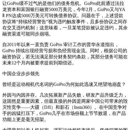
让GoPro缓不过气的是他们的债务危机。GoPro此前通过法拉
龙资本和富国银行融资5000万美元，今年2月，GoPro又与YA
Ⅱ PN达成5000万美元可转换债券协议。问题在于，上述贷款
协议将“持续经营警告”视为违约触发事件，且多份协议之间存
在交叉违约机制；这意味着，一旦某笔贷款被认定违约，其余
融资渠道可能同步崩塌。
自2011年以来一直负责 GoPro 审计工作的普华永道指出，
GoPro 持续出现经营亏损和负经营现金流。同时，根据公司的
融资协议，若无法满足部分财务契约条款，其部分债务可能在
未来12个月内被要求提前到期偿还。
中国企业步步领先
曾经是运动相机代名词的GoPro为何如此迅速又绝望地崩盘？
外因与内因并存。几次拓展新产品失败，研发产品升级乏力，
这固然是重要因素，但最直接的外因是两家中国公司带来的毁
灭性竞争——大疆（DJI）和影石（Insta360）。在中国竞争对
手的凶猛打压下，GoPro几乎在市场份额上节节败退，在产品
功能上更是毫无招架。