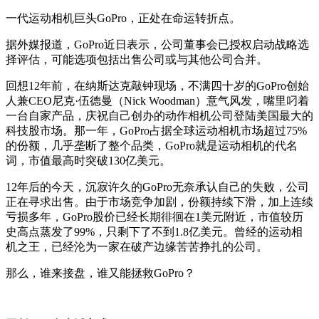
一代运动相机巨头GoPro，正处在命运转折点。
据外媒报道，GoPro近日表示，公司董事会已授权启动战略选
择评估，可能选项包括出售公司或与其他公司合并。
回想12年前，在纳斯达克敲钟现场，不满四十岁的GoPro创始
人兼CEO尼克·伍德曼（Nick Woodman）意气风发，嘴里叼着
一台自家产品，庆祝自己创办的动作相机公司登陆美国最大的
科技股市场。那一年，GoPro占据全球运动相机市场超过75%
的份额，几乎垄断了整个品类，GoPro就是运动相机的代名
词，市值最高时突破130亿美元。
12年后的今天，沉寂许久的GoPro无奈承认自己的失败，公司
正在寻求出售。由于市场竞争加剧，份额持续下滑，加上连续
亏损多年，GoPro股价已经长期徘徊在1美元附近，市值较历
史高点蒸发了99%，只剩下了不到1.8亿美元。曾经的运动相
机之王，已经沦为一家在破产边缘苦苦挣扎的公司。
那么，谁来接盘，谁又能拯救GoPro？