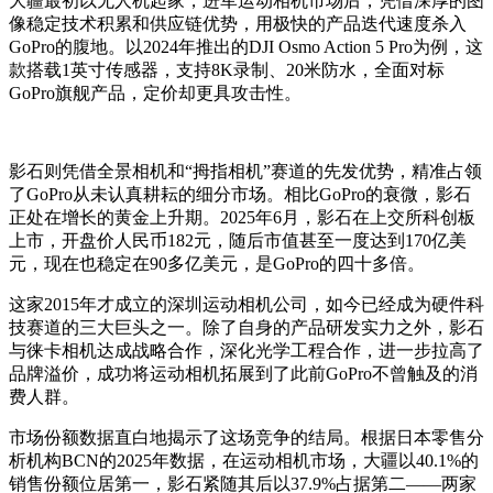
大疆最初以无人机起家，进军运动相机市场后，凭借深厚的图
像稳定技术积累和供应链优势，用极快的产品迭代速度杀入
GoPro的腹地。以2024年推出的DJI Osmo Action 5 Pro为例，这
款搭载1英寸传感器，支持8K录制、20米防水，全面对标
GoPro旗舰产品，定价却更具攻击性。
影石则凭借全景相机和“拇指相机”赛道的先发优势，精准占领
了GoPro从未认真耕耘的细分市场。相比GoPro的衰微，影石
正处在增长的黄金上升期。2025年6月，影石在上交所科创板
上市，开盘价人民币182元，随后市值甚至一度达到170亿美
元，现在也稳定在90多亿美元，是GoPro的四十多倍。
这家2015年才成立的深圳运动相机公司，如今已经成为硬件科
技赛道的三大巨头之一。除了自身的产品研发实力之外，影石
与徕卡相机达成战略合作，深化光学工程合作，进一步拉高了
品牌溢价，成功将运动相机拓展到了此前GoPro不曾触及的消
费人群。
市场份额数据直白地揭示了这场竞争的结局。根据日本零售分
析机构BCN的2025年数据，在运动相机市场，大疆以40.1%的
销售份额位居第一，影石紧随其后以37.9%占据第二——两家