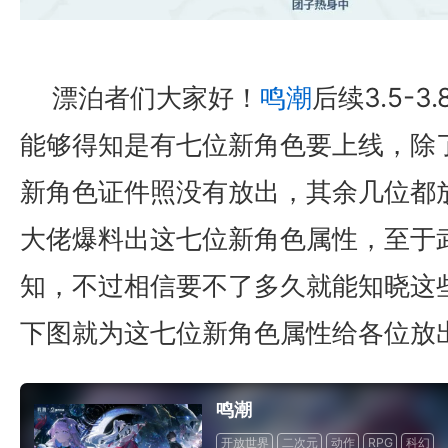
漂泊者们大家好！
鸣潮
后续3.5-
能够得知是有七位新角色要上线，除了
17周年庆典 争霸赛大区火
新角色证件照没有放出，其余几位都
爆开启
大佬爆料出这七位新角色属性，至于
知，不过相信要不了多久就能知晓这
下图就为这七位新角色属性给各位放
鸣潮
开放世界
二次元
动作
RPG
科幻