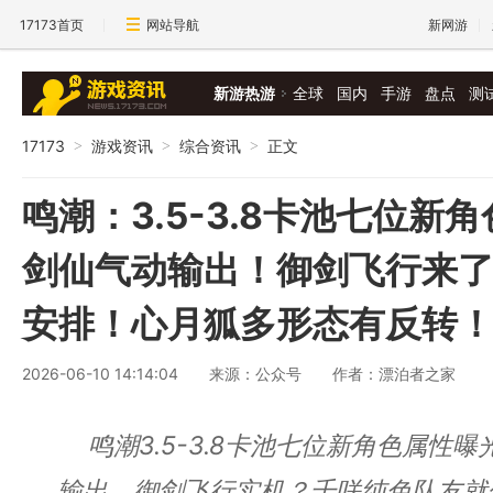
17173首页
网站导航
新网游
新游热游
全球
国内
手游
盘点
测
17173
游戏资讯
综合资讯
正文
>
>
>
鸣潮：3.5-3.8卡池七位新
剑仙气动输出！御剑飞行来
安排！心月狐多形态有反转
2026-06-10 14:14:04
来源：公众号
作者：漂泊者之家
鸣潮3.5-3.8卡池七位新角色属性
输出，御剑飞行实机？千咲纯色队友就