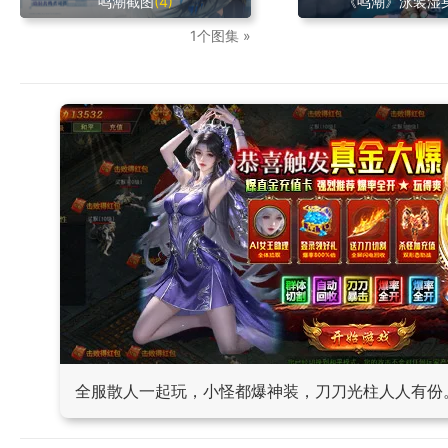
鸣潮截图
(4)
《鸣潮》泳装湿
1个图集 »
全服散人一起玩，小怪都爆神装，刀刀光柱人人有份