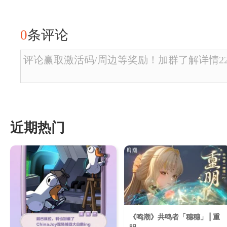
0
条评论
评论赢取激活码/周边等奖励！加群了解详情2246
近期热门
《鸣潮》共鸣者「穗穗」 | 重