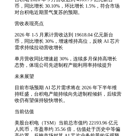
币，同比增长 30.10%，环比增长 1.5%，符合市场
对台积电近期景气复苏的预期。
营收表现亮点
2026 年 1-5 月累计营收达到 19618.04 亿元新台
币，同比增长 30%，增速维持高位，反映 AI 芯片
需求持续拉动营收增长
单月营收同比增速超 30%，连续多月保持高增长
态势，体现公司先进制程产能利用率持续提升
未来展望
目前市场预期 AI 芯片需求将在 2026 年下半年维
持旺盛，台积电产能持续向先进制程倾斜，后续营
收仍有望保持较快增长。
当前估值
美股台积电（TSM）当前总市值约 22193.96 亿元
人民币，市盈率约 35.56 倍，估值处于历史中等偏
高位置，反映市场对其 AI 芯片业务前景的乐观预