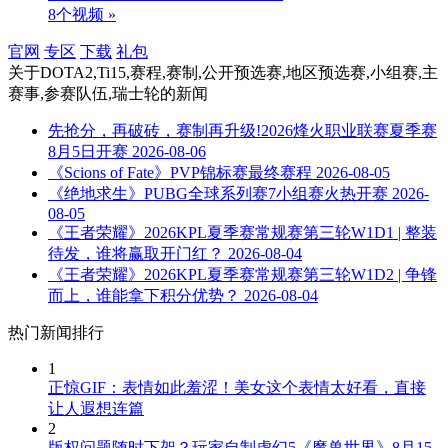
8个视频 »
官网
专区
下载
礼包
关于
DOTA2,Ti15,赛程,赛制,公开预选赛,地区预选赛,小组赛,主
赛事,参赛队伍,瑞士轮
的新闻
先抢分，再破砖，赛制再升级!2026烽火职业联赛夏季赛
8月5日开赛
2026-08-06
《Scions of Fate》PVP锦标赛最终赛程
2026-08-05
《绝地求生》PUBG全球系列赛7小组赛火热开赛
2026-
08-05
《王者荣耀》2026KPL夏季赛常规赛第三轮W1D1 | 整装
待发，谁将赢取开门红？
2026-08-04
《王者荣耀》2026KPL夏季赛常规赛第三轮W1D2 | 争锋
而上，谁能拿下积分优势？
2026-08-04
热门新闻排行
1
正惊GIF：表情如此羞涩！美女这个表情太好看，直接
让人遐想连篇
2
版权问题随时下架？玩家自制虚幻5《魔兽世界》8月15