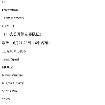
OG
Execration
Team Nemesis
GLYPH
（+5支公开预选赛队伍）
欧洲，6月21-28日（4个名额）
TEAM VISION
Team Spirit
MOUZ
Natus Vincere
Nigma Galaxy
Virtus.Pro
enjoy