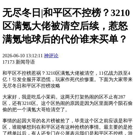
无尽冬日|和平区不控榜？3210
区满氪大佬被清空后续，惹怒
满氪地球后的代价谁来买单？
2026-06-10 13:12:11
神评论
17173 新闻导语
和平区不控榜惹祸？3210区满氪大佬被清空，11亿战力跌至4
亿！引发全服开罩恐慌，玩家作死代价惨重。下面为大家带来
无尽冬日和平区不控榜攻略
大家好，我是吃瓜小茉莉。这两天打架热闹的区不止有287
区，还有3210区。这个区热闹的原因是因为区里面两个陨石偷
偷的把一个满氪大哥给清空了。
事情的起因大哥的名片榜被抢了，毕竟这个区之前应该是和平
区，谁能够想到在和平区还有这种抢榜的事情。最主要的是抢
了榜单以后，有人还专门在公屏表示我们是和平区不控榜，游