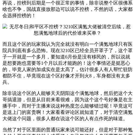
再说，控榜到后期是一个很正常的事情，除非说整个区很佛系
啥也不争，国战直接放那边可以说不控榜，不然的话，大家都
会选择控榜的！
而且这个区的玩家我认为完全就没有明白一个满氪地球只有医
院兵到底有多么恐怖。现在3210区已经全员开罩子了，这个罩
子一开就是一个多月，要知道6月份是没有移民的，所以说就
是想要跑也需要等1个月以后才能跑的！这个事情还是挺恶心
的，毕竟人家的加成实在是太高了，估计很多人有人帮忙驻防
都防不住，毕竟现在这个区好像才开到火8，车身都没有太多
兵。
除非说这个区的人能够天天阴阳这个满氪地球，然后把这个大
哥搞退游，但是从目前来看很难，因为这个这个号好像是在主
播手中，而对于主播来说这种热度怎么能够错过呢！毕竟这可
是送上门的富贵啊！大家看看评论区就知道了，对于清空满氪
大佬这个问题，很多人都在说这个区的人有点作死的味道。
当然了对于区里面的普通玩家来说可能还好，但是对于那种氪