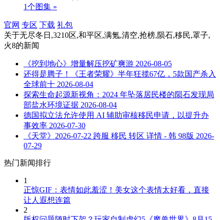
1个图集 »
官网
专区
下载
礼包
关于
无尽冬日,3210区,和平区,满氪,清空,抢榜,陨石,移民,罩子,
火8
的新闻
《挖到地心》增量解压挖矿爽游
2026-08-05
还得是腾子！《王者荣耀》半年狂揽67亿，5款国产杀入
全球前十
2026-08-04
探索生命起源新视角：2024 年坠落居民楼的陨石发现局
部盐水环境证据
2026-08-04
德国拟立法允许使用 AI 辅助审核移民申请，以提升办
事效率
2026-07-30
《天堂》2026-07-22 跨服 移民 转区 详情 - 韩 98版
2026-
07-29
热门新闻排行
1
正惊GIF：表情如此羞涩！美女这个表情太好看，直接
让人遐想连篇
2
版权问题随时下架？玩家自制虚幻5《魔兽世界》8月15