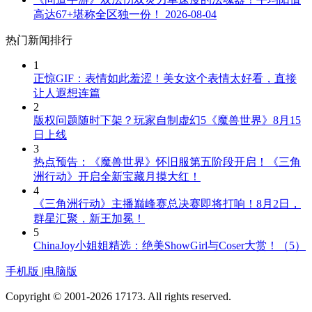
高达67+堪称全区独一份！
2026-08-04
热门新闻排行
1
正惊GIF：表情如此羞涩！美女这个表情太好看，直接
让人遐想连篇
2
版权问题随时下架？玩家自制虚幻5《魔兽世界》8月15
日上线
3
热点预告：《魔兽世界》怀旧服第五阶段开启！《三角
洲行动》开启全新宝藏月摸大红！
4
《三角洲行动》主播巅峰赛总决赛即将打响！8月2日，
群星汇聚，新王加冕！
5
ChinaJoy小姐姐精选：绝美ShowGirl与Coser大赏！（5）
手机版
|
电脑版
Copyright © 2001-2026 17173. All rights reserved.