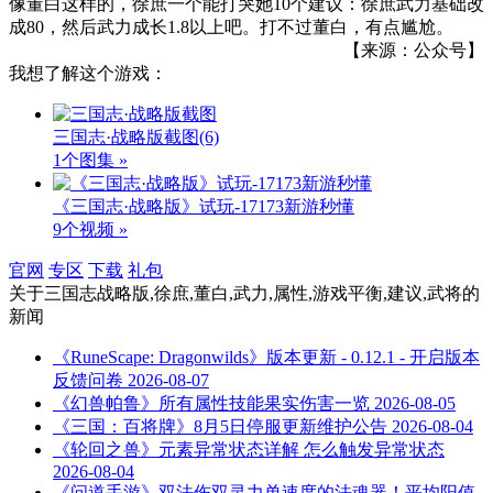
像董白这样的，徐庶一个能打哭她10个建议：徐庶武力基础改
成80，然后武力成长1.8以上吧。打不过董白，有点尴尬。
【来源：公众号】
我想了解这个游戏：
三国志·战略版截图
(6)
1个图集 »
《三国志·战略版》试玩-17173新游秒懂
9个视频 »
官网
专区
下载
礼包
关于
三国志战略版,徐庶,董白,武力,属性,游戏平衡,建议,武将
的
新闻
《RuneScape: Dragonwilds》版本更新 - 0.12.1 - 开启版本
反馈问卷
2026-08-07
《幻兽帕鲁》所有属性技能果实伤害一览
2026-08-05
《三国：百将牌》8月5日停服更新维护公告
2026-08-04
《轮回之兽》元素异常状态详解 怎么触发异常状态
2026-08-04
《问道手游》双法伤双灵力单速度的法魂器！平均阳值