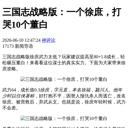
三国志战略版：一个徐庶，打
哭10个董白
2026-06-10 12:47:24
神评论
17173 新闻导语
三国志战略版徐庶武力太低？玩家建议提高至80+1.8成长，轻
松碾压董白！来看看这位谋士的真实实力。下面为大家带来徐
庶攻略。
武力64，成长值0.3
徐庶，字元直，本名徐福，颍川人
。
他年
少时以任侠著称，
好打抱不平，因替人报仇杀人而逃亡，改名
徐庶。被营救后，弃武从文。也就是说，徐庶年轻时候，武力
不会差。