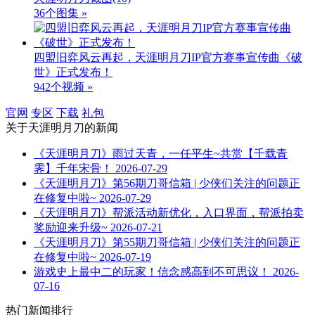
36个图集 »
四盟旧弈风云再起，天涯明月刀IP官方赛事宣传曲《破
世》正式发布！
942个视频 »
官网
专区
下载
礼包
关于
天涯明月刀
的新闻
《天涯明月刀》雨过天青，一任平生~共赏【千载青
霁】千年宋骨！
2026-07-29
《天涯明月刀》第56期刀哥信箱 | 少侠们关注的问题正
在修复中啦~
2026-07-29
《天涯明月刀》帮派活动新优化，入口界面，帮派拍卖
奖励迎来升级~
2026-07-21
《天涯明月刀》第55期刀哥信箱 | 少侠们关注的问题正
在修复中啦~
2026-07-19
游戏史上最中二的玩家！信念感高到不可思议！
2026-
07-16
热门新闻排行