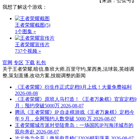
【来源：公众号】
我想了解这个游戏：
王者荣耀截图
(5)
1个图集 »
王者荣耀宣传片
737个视频 »
官网
专区
下载
礼包
关于
王者荣耀,暗信,鲁班大师,百里守约,莱西奥,法球装,英雄调
整,策划直播,改动方案,技能调整
的新闻
《王者荣耀》衍生作正式定档9月上线！大量免费福利
2026-08-08
《王者荣耀》原班人马打造！《王者万象棋》官宣定档9
月：预约突破5000万
2026-08-07
腾讯《王者荣耀》IP 自走棋游戏《王者万象棋》定档今
年 9 月，全网预约人数突破 5000 万
2026-08-07
王者荣耀城市派对登陆青岛：一场国民IP与海洋城市的
双向奔赴
2026-08-07
次元热力全开｜傲风电竞椅CJ2026精彩落幕
2026-08-07