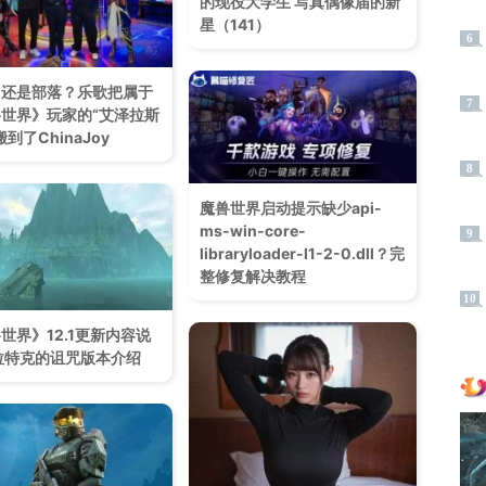
的现役大学生 写真偶像届的新
星（141）
6
，还是部落？乐歌把属于
7
世界》玩家的“艾泽拉斯
到了ChinaJoy
8
魔兽世界启动提示缺少api-
ms-win-core-
9
libraryloader-l1-2-0.dll？完
整修复解决教程
10
世界》12.1更新内容说
拉特克的诅咒版本介绍