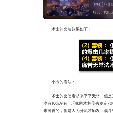
即时
PK
所以，我们
术士的套装效果如下：
正惊漫谈：从M
什么网游翅膀成
的刚需"？
小冷的看法：
术士的套装看起来平平无奇，但是
率有10%左右，玩家的木桩伤害稳定70
来挺香的，但是因为分流才触发，战斗