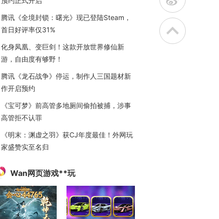
t
预约正式开启
腾讯《全境封锁：曙光》现已登陆Steam，
首日好评率仅31%
化身凤凰、变巨剑！这款开放世界修仙新
游，自由度有够野！
腾讯《龙石战争》停运，制作人三国题材新
作开启预约
《宝可梦》前高管多地厕间偷拍被捕，涉事
高管拒不认罪
《明末：渊虚之羽》获CJ年度最佳！外网玩
家盛赞实至名归
Wan网页游戏**玩