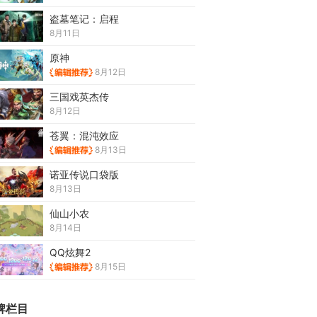
盗墓笔记：启程
8月11日
原神
8月12日
三国戏英杰传
8月12日
苍翼：混沌效应
8月13日
诺亚传说口袋版
8月13日
仙山小农
8月14日
QQ炫舞2
8月15日
牌栏目