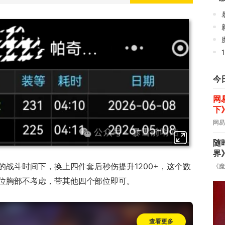
魔
今
网
下
网易
随
界
战斗时间下，换上四件套后秒伤提升1200+，这个数
《魔
位胸部不考虑，带其他四个部位即可。
查看更多