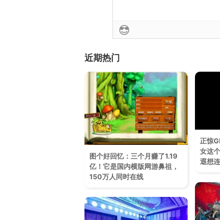
近期热门
正惊G
女这
图个好回忆：三个月赚了1.19
遐想
亿！它是国内横版网游鼻祖，
150万人同时在线