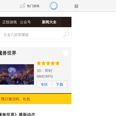
热门游戏
正惊游戏
公众号
新闻大全
DNF
传奇4
剑网3旗舰版
新天龙八部
魔兽世界
自由
诛仙世界
新仙侠5
3D
即时
MMORPG
专区
下载
预订激活码、礼包
魔兽世界》最新动态