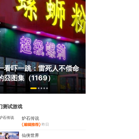
盘点8月扎堆上线的影游：
绅士日报：国服
玩家想扔核弹，结果只能谈
服依旧活得滋润
恋爱？
太诱人
门测试游戏
炉石传说
昨日
仙侠世界