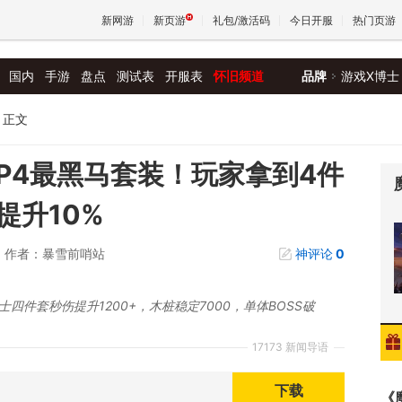
新网游
新页游
礼包/激活码
今日开服
热门页游
国内
手游
盘点
测试表
开服表
怀旧频道
品牌
游戏X博士
魔兽
正文
天堂
P4最黑马套装！玩家拿到4件
提升10%
王权与
作者：暴雪前哨站
神评论
0
四件套秒伤提升1200+，木桩稳定7000，单体BOSS破
17173 新闻导语
下载
《