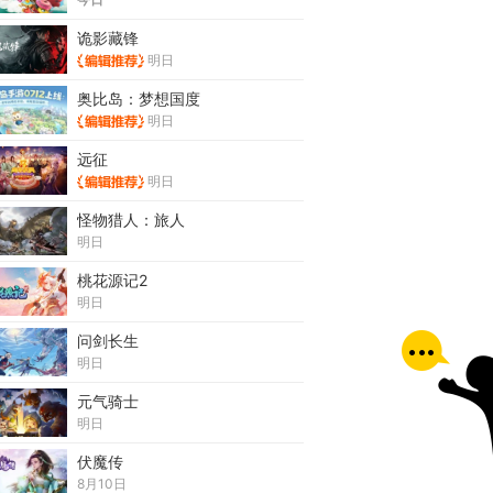
诡影藏锋
明日
奥比岛：梦想国度
明日
远征
明日
怪物猎人：旅人
明日
桃花源记2
明日
问剑长生
明日
元气骑士
明日
伏魔传
8月10日