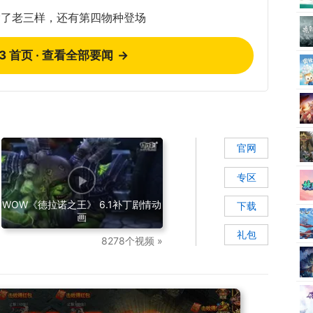
除了老三样，还有第四物种登场
73 首页 · 查看全部要闻
→
官网
专区
WOW《德拉诺之王》 6.1补丁剧情动
下载
画
礼包
8278个视频 »