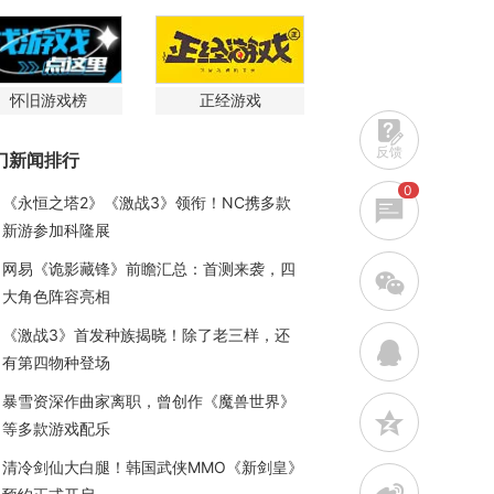
怀旧游戏榜
正经游戏
反馈
门新闻排行
0
《永恒之塔2》《激战3》领衔！NC携多款
新游参加科隆展
网易《诡影藏锋》前瞻汇总：首测来袭，四
w
大角色阵容亮相
《激战3》首发种族揭晓！除了老三样，还
q
有第四物种登场
暴雪资深作曲家离职，曾创作《魔兽世界》
z
等多款游戏配乐
清冷剑仙大白腿！韩国武侠MMO《新剑皇》