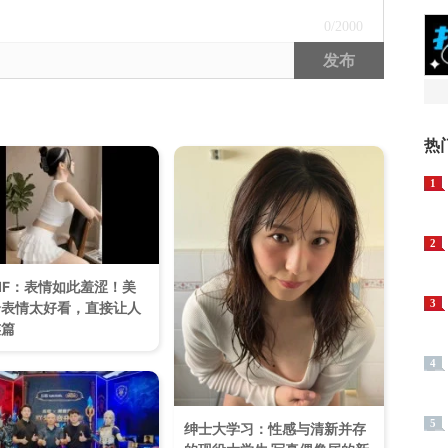
0
/2000
发布
热
1
2
IF：表情如此羞涩！美
3
个表情太好看，直接让人
连篇
4
5
绅士大学习：性感与清新并存