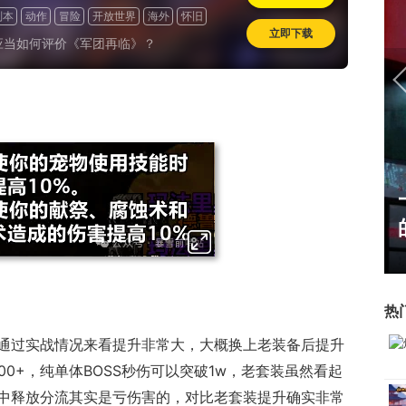
副本
动作
冒险
开放世界
海外
怀旧
立即下载
应当如何评价《军团再临》？
U开始，为
一看吓一跳：雷死人不偿命
了"躲不掉
的囧图集（1169）
热
通过实战情况来看提升非常大，大概换上老装备后提升
00+，纯单体BOSS秒伤可以突破1w，老套装虽然看起
中释放分流其实是亏伤害的，对比老套装提升确实非常