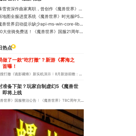
暴雪资深作曲家离职，曾创作《魔兽世界》等多款游戏配乐
新地图全服进度系统《魔兽世界》时光服P5阶段今日上线
兽世界启动提示缺少api-ms-win-core-libraryloader-l1-2-0.dll？完整修复解决教程
10大坐骑免费送！《魔兽世界》国服21周年庆典明日开启
日热点
易做了一款“吃打撤”？新游《雾海之
》首曝！
搜打撤《诡影藏锋》新实机演示
8月新游前瞻：《诡秘之主》领衔
时准备下架？玩家自制虚幻5《魔兽世
》即将上线
兽世界》国服整治公告
《魔兽世界》TBC周年大更：双经典团本回归！