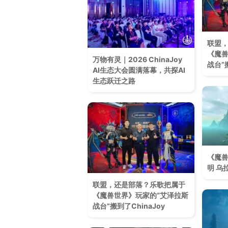
联盟
《魔兽
万物有灵｜2026 ChinaJoy
战台”搬
AI生态大会圆满落幕，共探AI
生态跃迁之路
《魔兽
明 乌
联盟，还是部落？乐歌把属于
《魔兽世界》玩家的“艾泽拉斯
战台”搬到了ChinaJoy