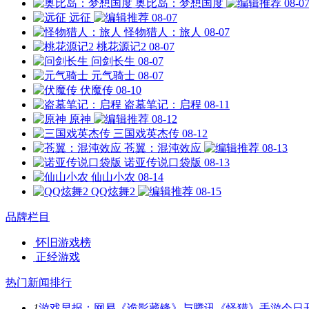
奥比岛：梦想国度
08-0
远征
08-07
怪物猎人：旅人
08-07
桃花源记2
08-07
问剑长生
08-07
元气骑士
08-07
伏魔传
08-10
盗墓笔记：启程
08-11
原神
08-12
三国戏英杰传
08-12
苍翼：混沌效应
08-13
诺亚传说口袋版
08-13
仙山小农
08-14
QQ炫舞2
08-15
品牌栏目
怀旧游戏榜
正经游戏
热门新闻排行
1
游戏早报：网易《诡影藏锋》与腾讯《怪猎》手游今日