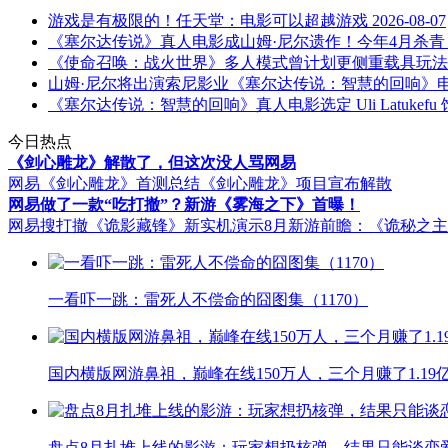
游戏是有极限的！任天堂：电影可以超越游戏
2026-08-07
《塞尔达传说》真人电影成山姆·尼尔遗作！今年4月杀青
《使命召唤：战火世界》多人模式曾计划更侧重载具玩法
山姆·尼尔将出演索尼影业《塞尔达传说：智慧的回响》
《塞尔达传说：智慧的回响》真人电影选定 Uli Latukef
今日热点
《剑心雕龙》解散了，但这次没人骂网易
网易《剑心雕龙》首测总结
《剑心雕龙》项目宣布解散
网易做了一款“吃打撤”？新游《雾海之下》首曝！
网易搜打撤《诡影藏锋》新实机演示
8月新游前瞻：《诡秘之
一看吓一跳：雷死人不偿命的囧图集（1170）
国内横版网游鼻祖，巅峰在线150万人，三个月赚了1.19
盘点8月扎堆上线的影游：玩家想扔核弹，结果只能谈恋