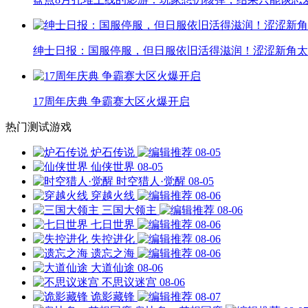
绅士日报：国服停服，但日服依旧活得滋润！涩涩新角太
17周年庆典 争霸赛大区火爆开启
热门测试游戏
炉石传说
08-05
仙侠世界
08-05
时空猎人·觉醒
08-05
穿越火线
08-06
三国大领主
08-06
七日世界
08-06
失控进化
08-06
遗忘之海
08-06
大道仙途
08-06
不思议迷宫
08-06
诡影藏锋
08-07