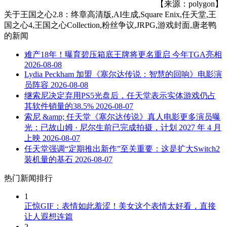
【来源：polygon】
关于
王国之心2.8：终章高清版,AI生成,Square Enix,任天堂,王
国之心4,王国之心Collection,粉丝争议,JRPG,游戏封面,唐老鸭
的新闻
难产18年！曝育碧压箱底王牌将更名重启 今年TGA亮相
2026-08-08
Lydia Peckham 加盟《塞尔达传说：智慧的回响》电影演
员阵容
2026-08-08
继索尼决定弃用PS5光盘后，任天堂表示实体游戏仍占
其软件销量的38.5%
2026-08-07
索尼 &amp; 任天堂《塞尔达传说》真人电影更多演员曝
光：已故山姆 · 尼尔生前已完成拍摄，计划 2027 年 4 月
上映
2026-08-07
任天堂强调“定期推出新作”至关重要：这是扩大Switch2
装机量的基石
2026-08-07
热门新闻排行
1
正惊GIF：表情如此羞涩！美女这个表情太好看，直接
让人遐想连篇
2