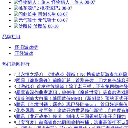
怪物猎人：旅人
08-07
桃花源记2
08-07
问剑长生
08-07
元气骑士
08-07
伏魔传
08-10
品牌栏目
怀旧游戏榜
正经游戏
热门新闻排行
1
《永恒之塔2》《激战3》领衔！NC携多款新游参加科隆
2
网易《诡影藏锋》前瞻汇总：首测来袭，四大角色阵容
3
《激战3》首发种族揭晓！除了老三样，还有第四物种
4
暴雪资深作曲家离职，曾创作《魔兽世界》等多款游戏
5
清冷剑仙大白腿！韩国武侠MMO《新剑皇》预约正式
6
腾讯《全境封锁：曙光》现已登陆Steam，首日好评率仅3
7
化身凤凰、变巨剑！这款开放世界修仙新游，自由度有
8
腾讯《龙石战争》停运，制作人三国题材新作开启预约
9
《宝可梦》前高管多地厕间偷拍被捕，涉事高管拒不认