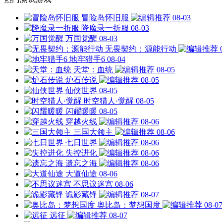
冒险岛怀旧服
08-03
降魔录一折服
08-03
万国觉醒
08-03
无畏契约：源能行动
地牢猎手6
08-04
天堂：血统
08-05
炉石传说
08-05
仙侠世界
08-05
时空猎人·觉醒
08-05
闪耀暖暖
08-05
穿越火线
08-06
三国大领主
08-06
七日世界
08-06
失控进化
08-06
遗忘之海
08-06
大道仙途
08-06
不思议迷宫
08-06
诡影藏锋
08-07
奥比岛：梦想国度
08-0
远征
08-07