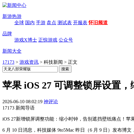
新游热游
全球
国内
手游
盘点
测试表
开服表
怀旧频道
品牌
游戏X博士
正惊游戏
公众号
新闻大全
17173
>
游戏资讯
>
科技新闻
>
正文
苹果 iOS 27 可调整锁屏设
2026-06-10 08:02:19
神评论
17173 新闻导语
iOS 27新增锁屏调整功能：缩小时钟，告别遮挡壁纸痛点
6 月 10 日消息，科技媒体 9to5Mac 昨日（6 月 9 日