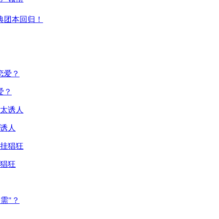
典团本回归！
爱？
诱人
猖狂
需"？