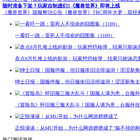
随时准备下架？玩家自制虚幻5《魔兽世界》即将上线
《魔兽世界》国服整治公告
《魔兽世界》TBC周年大更：双经
一看吓一跳：雷死人不偿命的囧图集（1169）
盘点8月扎堆上线的影游：玩家想扔核弹，结果只能谈恋
绅士日报：国服停服，但日服依旧活得滋润！涩涩新角太
《冒险岛》怀旧服三服大乱斗！国服人满为患，台服外挂
正惊漫谈：从MU开始，为什么网游翅膀成了"躲不掉的刚
热门测试游戏