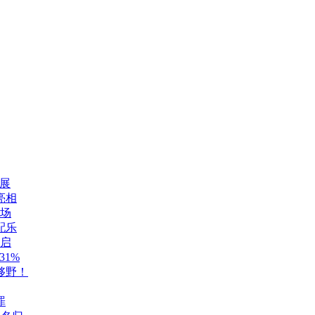
展
亮相
登场
配乐
开启
1%
够野！
罪