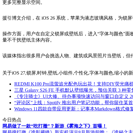
更多完整显示空间。
援引博文介绍，在 iOS 26 系统，苹果为液态玻璃风格，为锁
操作方面，用户在自定义锁屏或壁纸后，进入“字体与颜色”
量不干扰壁纸主体内容。
该媒体指出很多用户会挑选人物、建筑或风景照片当壁纸，但
关于
iOS 27,锁屏,时钟,壁纸,小组件,个性化,字体与颜色,缩小
的
REDMI K100 Pro流萤追光配色玩出花！支持DIY荧光痛
三星 Galaxy S26 FE 手机默认壁纸曝光，预估关联 3 种
《专注骑士》UI大修、待办事项快速访问与窗口自定义
2
“评论区”上线：Spotify 推出用户笔记功能，帮你留住
Windows 11四款自带应用更新：记事本Markdown格
今日热点
网易做了一款“吃打撤”？新游《雾海之下》首曝！
网易搜打撤《诡影藏锋》新实机演示
8月新游前瞻：《诡秘之