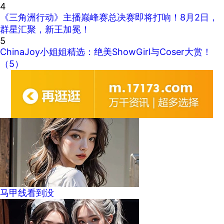
4
《三角洲行动》主播巅峰赛总决赛即将打响！8月2日，
群星汇聚，新王加冕！
5
ChinaJoy小姐姐精选：绝美ShowGirl与Coser大赏！
（5）
马甲线看到没