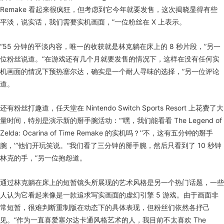
Remake 看起来很疯狂，但考虑到它今年就要发售，这次揭晓显得有些
平淡，说实话，我们需要实机画面，”一位粉丝在 X 上表示。
“55 分钟的平淡内容，唯一的收获就是林克躺在床上的 8 秒片段，”另一
位粉丝说道。“在游戏还有几个月就要发售的情况下，这样在没有任何实
机画面的情况下预热塞尔达，确实是一个耐人寻味的选择，”另一位评论
道。
还有粉丝打趣道，任天堂在 Nintendo Switch Sports Resort 上花费了大
量时间，特别是演示新的掰手腕活动：“‘嘿，我们能看看 The Legend of
Zelda: Ocarina of Time Remake 的实机吗？’‘不，这有五分钟的掰手
腕，’”他们开玩笑说。“我们看了三分钟的掰手腕，然后只看到了 10 秒钟
林克的手，”另一位抱怨道。
通过林克躺在床上的短暂镜头所展现的艺术风格是另一个热门话题，一些
人认为它看起来像是一款追求写实画面的虚幻引擎 5 游戏。由于画面非
常短暂，很难判断重制版在动态下的具体表现，但粉丝们依然各抒己
见。“作为一直喜爱塞尔达卡通风格艺术的人，我目前不太喜欢 The