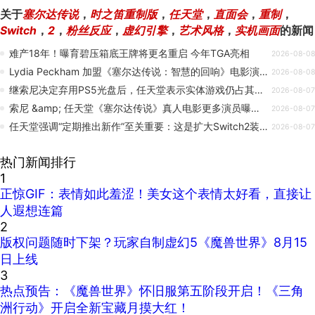
关于
塞尔达传说
，
时之笛重制版
，
任天堂
，
直面会
，
重制
，
Switch
，
2
，
粉丝反应
，
虚幻引擎
，
艺术风格
，
实机画面
的新闻
难产18年！曝育碧压箱底王牌将更名重启 今年TGA亮相
2026-08-08
Lydia Peckham 加盟《塞尔达传说：智慧的回响》电影演员阵容
2026-08-08
继索尼决定弃用PS5光盘后，任天堂表示实体游戏仍占其软件销量的38.5%
2026-08-07
索尼 &amp; 任天堂《塞尔达传说》真人电影更多演员曝光：已故山姆 · 尼尔生前已完成拍摄，计划 2027 年 4 月上映
2026-08-07
任天堂强调“定期推出新作”至关重要：这是扩大Switch2装机量的基石
2026-08-07
热门新闻排行
1
正惊GIF：表情如此羞涩！美女这个表情太好看，直接让
人遐想连篇
2
版权问题随时下架？玩家自制虚幻5《魔兽世界》8月15
日上线
3
热点预告：《魔兽世界》怀旧服第五阶段开启！《三角
洲行动》开启全新宝藏月摸大红！