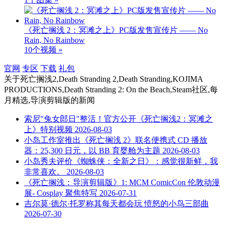
《死亡搁浅 2：冥滩之上》PC版发售宣传片 —— No
Rain, No Rainbow
10个视频 »
官网
专区
下载
礼包
关于
死亡搁浅2,Death Stranding 2,Death Stranding,KOJIMA
PRODUCTIONS,Death Stranding 2: On the Beach,Steam社区,每
月精选,导演剪辑版
的新闻
索尼"兔女郎日"整活！官方公开《死亡搁浅2：冥滩之
上》特别视频
2026-08-03
小岛工作室推出《死亡搁浅 2》联名便携式 CD 播放
器：25,300 日元，以 BB 育婴舱为主题
2026-08-03
小岛秀夫评价《蜘蛛侠：全新之日》：感觉很新鲜，我
非常喜欢。
2026-08-03
《死亡搁浅：导演剪辑版》1: MCM ComicCon 伦敦动漫
展- Cosplay 聚焦特写
2026-07-31
吉尔莫·德尔·托罗称其每天都会玩 愤怒的小鸟三部曲
2026-07-30