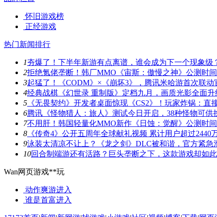
怀旧游戏榜
正经游戏
热门新闻排行
1
夯爆了！下半年新游有点离谱，谁会成为下一个现象级
2
拒绝氪佬垄断！韩厂MMO《宙斯：傲慢之神》公测时
3
起猛了！《CODM》×《崩坏3》，腾讯米哈游首次联动
4
经典战棋《幻世录 重制版》定档九月，画质光影全面升
5
《无畏契约》开发者桌面惊现《CS2》！玩家炸锅：直
6
腾讯《怪物猎人：旅人》测试今日开启，38种怪物可供
7
不用肝！韩国轻量化MMO新作《日蚀：觉醒》公测时
8
《传奇4》公开五周年全球献礼视频 累计用户超过2440
9
泳装太清凉不让上？《龙之剑》DLC被和谐，官方紧急
10
回合制端游还有活路？巨头垄断之下，这款游戏却如此
Wan网页游戏**玩
动作爽游
进入
谁是首富
进入