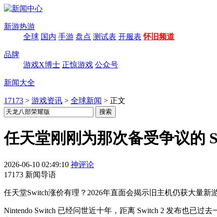
新游热游
全球
国内
手游
盘点
测试表
开服表
怀旧频道
品牌
游戏X博士
正惊游戏
公众号
新闻大全
17173
>
游戏资讯
>
全球新闻
>
正文
任天堂刚刚为那次备受争议的 Sw
2026-06-10 02:49:10
神评论
17173 新闻导语
任天堂Switch涨价有理？2026年直面会揭示旧主机仍获大
Nintendo Switch 已经问世近十年，距离 Switch 2 发布也