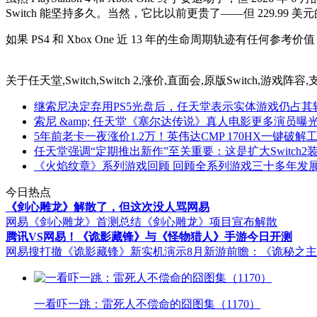
Switch 能坚持多久。当然，它比以前更贵了——但 229.99 美元的 Swit
如果 PS4 和 Xbox One 近 13 年的生命周期轨迹有任何参考价值
关于
任天堂,Switch,Switch 2,涨价,直面会,原版Switch,游
继索尼决定弃用PS5光盘后，任天堂表示实体游戏仍占其软
索尼 &amp; 任天堂《塞尔达传说》真人电影更多演员曝光：
5年前老卡一夜涨价1.2万！英伟达CMP 170HX一键破解
任天堂强调“定期推出新作”至关重要：这是扩大Switch2
《火焰纹章》系列游戏回顾 回顾全系列游戏三十多年发
今日热点
《剑心雕龙》解散了，但这次没人骂网易
网易《剑心雕龙》首测总结
《剑心雕龙》项目宣布解散
腾讯VS网易！《诡影藏锋》与《怪物猎人》手游今日开测
网易搜打撤《诡影藏锋》新实机演示
8月新游前瞻：《诡秘之
一看吓一跳：雷死人不偿命的囧图集（1170）