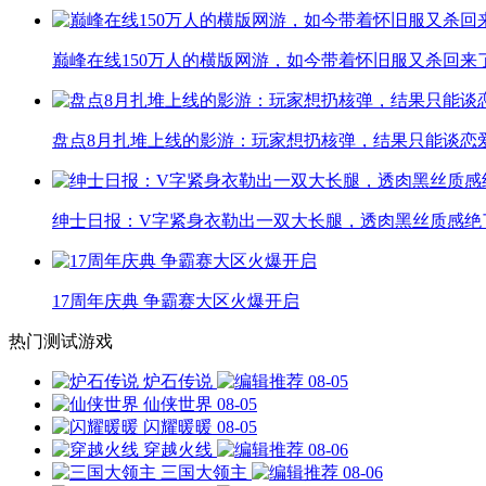
巅峰在线150万人的横版网游，如今带着怀旧服又杀回来
盘点8月扎堆上线的影游：玩家想扔核弹，结果只能谈恋
绅士日报：V字紧身衣勒出一双大长腿，透肉黑丝质感绝
17周年庆典 争霸赛大区火爆开启
热门测试游戏
炉石传说
08-05
仙侠世界
08-05
闪耀暖暖
08-05
穿越火线
08-06
三国大领主
08-06