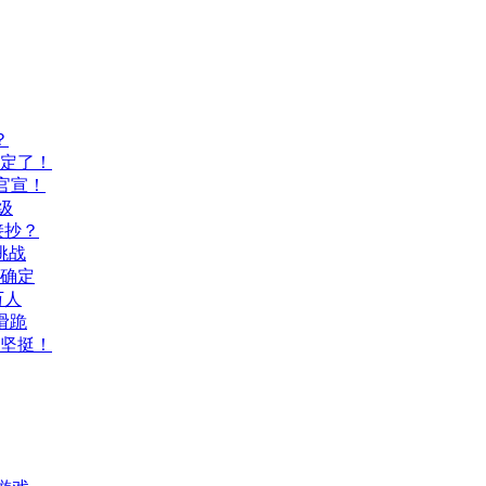
？
间定了！
官宣！
级
接抄？
挑战
间确定
万人
滑跪
坚挺！