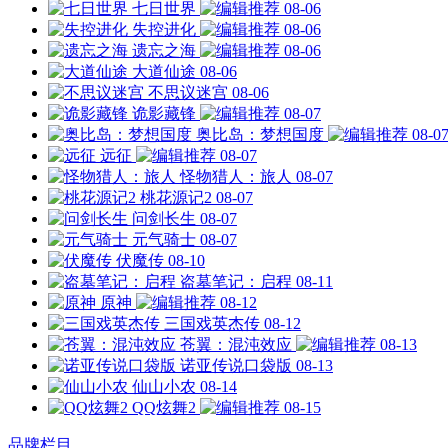
七日世界
08-06
失控进化
08-06
遗忘之海
08-06
大道仙途
08-06
不思议迷宫
08-06
诡影藏锋
08-07
奥比岛：梦想国度
08-0
远征
08-07
怪物猎人：旅人
08-07
桃花源记2
08-07
问剑长生
08-07
元气骑士
08-07
伏魔传
08-10
盗墓笔记：启程
08-11
原神
08-12
三国戏英杰传
08-12
苍翼：混沌效应
08-13
诺亚传说口袋版
08-13
仙山小农
08-14
QQ炫舞2
08-15
品牌栏目