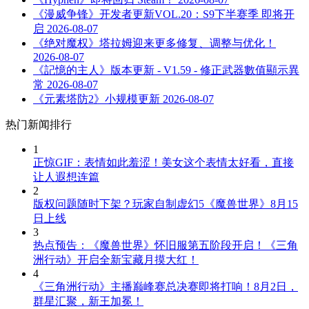
《漫威争锋》开发者更新VOL.20：S9下半赛季 即将开
启
2026-08-07
《绝对魔权》塔拉姆迎来更多修复、调整与优化！
2026-08-07
《記憶的主人》版本更新 - V1.59 - 修正武器數值顯示異
常
2026-08-07
《元素塔防2》小规模更新
2026-08-07
热门新闻排行
1
正惊GIF：表情如此羞涩！美女这个表情太好看，直接
让人遐想连篇
2
版权问题随时下架？玩家自制虚幻5《魔兽世界》8月15
日上线
3
热点预告：《魔兽世界》怀旧服第五阶段开启！《三角
洲行动》开启全新宝藏月摸大红！
4
《三角洲行动》主播巅峰赛总决赛即将打响！8月2日，
群星汇聚，新王加冕！