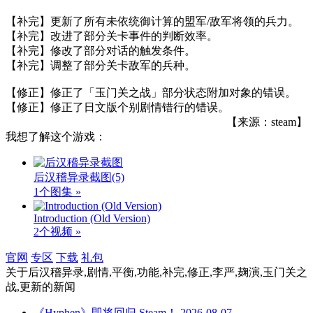
【补完】更新了所有未依统御计算的盟军/敌军将领的兵力。
【补完】改进了部分关卡事件的判断效率。
【补完】修改了部分对话的触发条件。
【补完】调整了部分关卡敌军的兵种。
【修正】修正了「玉门关之战」部分状态附加对象的错误。
【修正】修正了日文版个别剧情错行的错误。
【来源：steam】
我想了解这个游戏：
后汉稽异录截图
(5)
1个图集 »
Introduction (Old Version)
2个视频 »
官网
专区
下载
礼包
关于
后汉稽异录,剧情,平衡,功能,补完,修正,李严,麹演,玉门关之
战,更新
的新闻
《Hyphen》即将回归 Steam！
2026-08-07