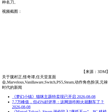
种名刀。
视频截图：
【来源：3DM】
关于
胧村正,怪奇谭,任天堂直面
会,Marvelous,Vanillaware,Switch,PS5,Steam,动作角色扮演,元禄
时代
的新闻
《梦幻小镇》猫咪主题特卖现已开启
2026-08-08
7.7万峰值，但45%好评率：这网游咋刚火就翻车了？
2026-08-08
《Marvel Tokon》Steam 评价陷入“褒贬不一”，PC 移植